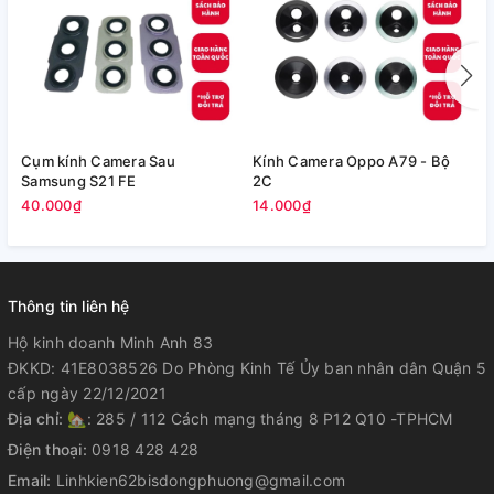
Cụm kính Camera Sau
Kính Camera Oppo A79 - Bộ
V
Samsung S21 FE
2C
5
40.000₫
14.000₫
Thông tin liên hệ
Hộ kinh doanh Minh Anh 83
ĐKKD: 41E8038526 Do Phòng Kinh Tế Ủy ban nhân dân Quận 5
cấp ngày 22/12/2021
Địa chỉ:
🏡: 285 / 112 Cách mạng tháng 8 P12 Q10 -TPHCM
Điện thoại:
0918 428 428
Email:
Linhkien62bisdongphuong@gmail.com