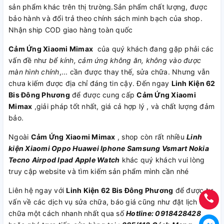
sản phẩm khác trên thị trường.Sản phẩm chất lượng, được
bảo hành và đổi trả theo chính sách minh bạch của shop.
Nhận ship COD giao hàng toàn quốc
Cảm Ứng Xiaomi Mimax
của quý khách đang gặp phải các
vấn đề như
bể kính, cảm ứng không ăn, không vào được
màn hình chính
,... cần được thay thế, sửa chữa. Nhưng vẫn
chưa kiếm được địa chỉ đáng tin cậy. Đến ngay
Linh Kiện 62
Bis Đông Phương
để được cung cấp
Cảm Ứng Xiaomi
Mimax
,giải pháp tốt nhất, giá cả hợp lý , và chất lượng đảm
bảo.
Ngoài
Cảm Ứng Xiaomi Mimax
, shop còn rất nhiều
Linh
kiện
Xiaomi
Oppo
Huawei
Iphone
Samsung
Vsmart
Nokia
Tecno
Airpod
Ipad
Apple Watch
khác quý khách vui lòng
truy cập website và tìm kiếm sản phẩm mình cần nhé
Liên hệ ngay với
Linh Kiện 62 Bis Đông Phương
để được tư
vấn về các dịch vụ sửa chữa, báo giá cũng như đặt lịch sửa
chữa một cách nhanh nhất qua số
Hotline: 0918428428