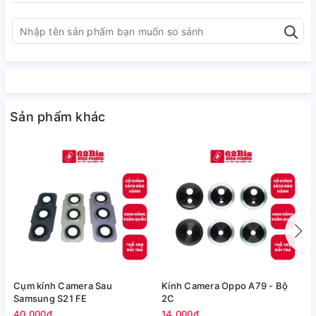
Sản phẩm khác
Cụm kính Camera Sau
Kính Camera Oppo A79 - Bộ
V
Samsung S21 FE
2C
5
40.000₫
14.000₫