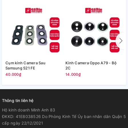
Cụm kính Camera Sau
Kính Camera Oppo A79 - Bộ
V
Samsung S21 FE
2C
5
40.000₫
14.000₫
Thông tin liên hệ
Hộ kinh doanh Minh Anh 83
ĐKKD: 41E8038526 Do Phòng Kinh Tế Ủy ban nhân dân Quận 5
cấp ngày 22/12/2021