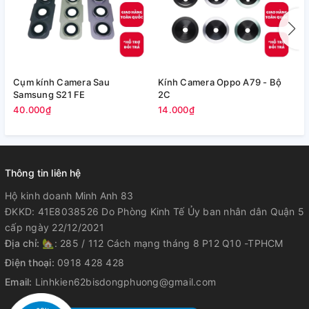
Cụm kính Camera Sau
Kính Camera Oppo A79 - Bộ
V
Samsung S21 FE
2C
5
40.000₫
14.000₫
Thông tin liên hệ
Hộ kinh doanh Minh Anh 83
ĐKKD: 41E8038526 Do Phòng Kinh Tế Ủy ban nhân dân Quận 5
cấp ngày 22/12/2021
Địa chỉ:
🏡: 285 / 112 Cách mạng tháng 8 P12 Q10 -TPHCM
Điện thoại:
0918 428 428
Email:
Linhkien62bisdongphuong@gmail.com