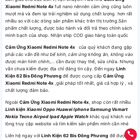
Xiaomi Redmi Note 4x
full nano nênnên cảm ứng cũng luôn
mượt mà và đem lại trải nghiệm sử dụng chất lượng hơn rất
nhiều so với các dòng sản phẩm khác trên thị trường.Sản
phẩm chất lượng, được bảo hành và đổi trả theo chính sách
minh bạch của shop. Nhận ship COD giao hàng toàn quốc
Cảm Ứng Xiaomi Redmi Note 4x
của quý khách đang gặp
phải các vấn đề như
bể kính, cảm ứng không ăn, không vào
được màn hình chính
,... cần được thay thế, sửa chữa. Nhưng
vẫn chưa kiếm được địa chỉ đáng tin cậy. Đến ngay
Linh
Kiện 62 Bis Đông Phương
để được cung cấp
Cảm Ứng
Xiaomi Redmi Note 4x
,giải pháp tốt nhất, giá cả hợp lý , và
chất lượng đảm bảo.
Ngoài
Cảm Ứng Xiaomi Redmi Note 4x
, shop còn rất nhiều
Linh kiện
Xiaomi
Oppo
Huawei
Iphone
Samsung
Vsmart
Nokia
Tecno
Airpod
Ipad
Apple Watch
khác quý khách vui
lòng truy cập website và tìm kiếm sản phẩm mình cần nhé
Liên hệ ngay với
Linh Kiện 62 Bis Đông Phương
để được tư