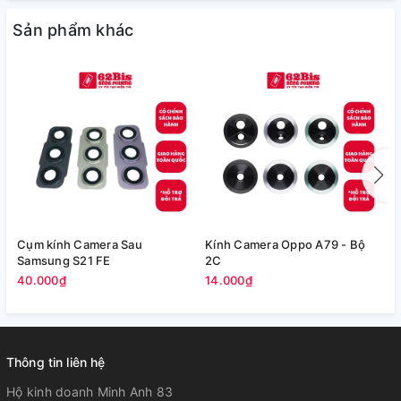
Sản phẩm khác
Cụm kính Camera Sau
Kính Camera Oppo A79 - Bộ
V
Samsung S21 FE
2C
5
40.000₫
14.000₫
Thông tin liên hệ
Hộ kinh doanh Minh Anh 83