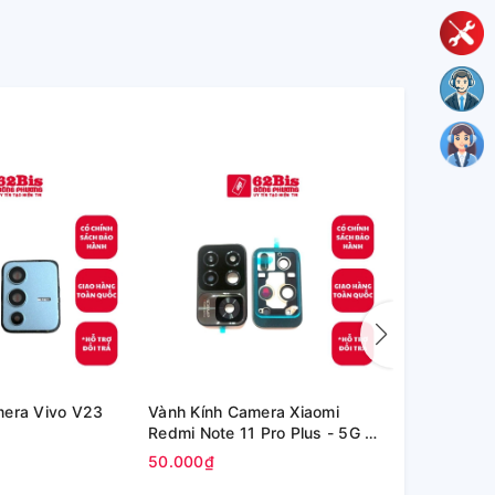
mera Vivo V23
Vành Kính Camera Xiaomi
Kính Oppo P
Redmi Note 11 Pro Plus - 5G /
inch (OPD2
Redmi Note 11 Pro+ 5G
50.000₫
80.000₫