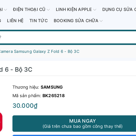
ẠI
ĐIỆN THOẠI CŨ
LINH KIỆN APPLE
DỤNG CỤ SỬA 
G
LIÊN HỆ
TIN TỨC
BOOKING SỬA CHỮA
Camera Samsung Galaxy Z Fold 6 - Bộ 3C
d 6 - Bộ 3C
Thương hiệu:
SAMSUNG
Mã sản phẩm:
BK265218
30.000₫
MUA NGAY
(Giá trên chưa bao gồm công thay thế)