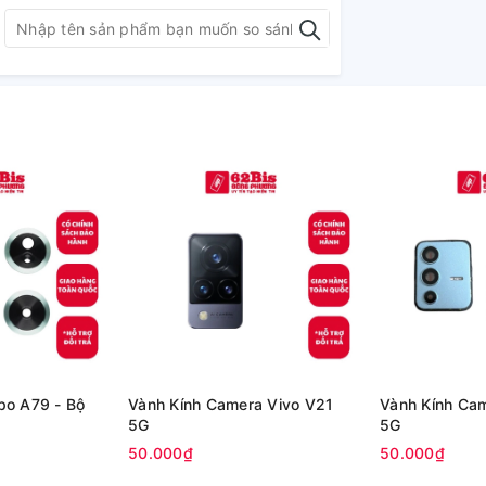
po A79 - Bộ
Vành Kính Camera Vivo V21
Vành Kính Ca
5G
5G
50.000₫
50.000₫