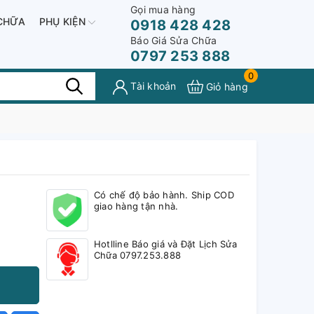
Gọi mua hàng
CHỮA
PHỤ KIỆN
0918 428 428
Báo Giá Sửa Chữa
0797 253 888
0
Tài khoản
Giỏ hàng
Có chế độ bảo hành. Ship COD
giao hàng tận nhà.
Hotlline Báo giá và Đặt Lịch Sửa
Chữa 0797.253.888