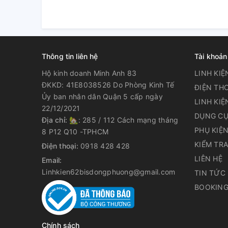
Thông tin liên hệ
Tài khoản
Hộ kinh doanh Minh Anh 83
LINH KIỆ
ĐKKD: 41E8038526 Do Phòng Kinh Tế
ĐIỆN THO
Ủy ban nhân dân Quận 5 cấp ngày
LINH KIỆ
22/12/2021
DỤNG CỤ
Địa chỉ:
🏡: 285 / 112 Cách mạng tháng
PHỤ KIỆ
8 P12 Q10 -TPHCM
KIỂM TR
Điện thoại:
0918 428 428
LIÊN HỆ
Email:
Linhkien62bisdongphuong@gmail.com
TIN TỨC
BOOKING
Chính sách