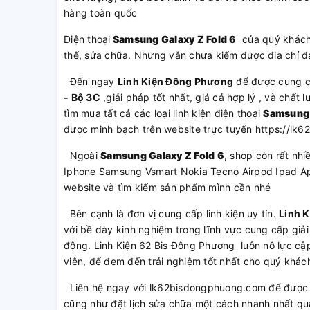
hàng toàn quốc
Điện thoại
Samsung Galaxy Z Fold 6
của quý khách 
thế, sửa chữa. Nhưng vẫn chưa kiếm được địa chỉ đá
Đến ngay
Linh Kiện Đông Phương
để được cung 
- Bộ 3C
,giải pháp tốt nhất, giá cả hợp lý , và chấ
tìm mua tất cả các loại linh kiện điện thoại
Samsung 
được minh bạch trên website trực tuyến https://l
Ngoài
Samsung Galaxy Z Fold 6
, shop còn rất nh
Iphone Samsung Vsmart Nokia Tecno Airpod Ipad Ap
website và tìm kiếm sản phẩm mình cần nhé
Bên cạnh là đơn vị cung cấp linh kiện uy tín.
Linh 
với bề dày kinh nghiệm trong lĩnh vực cung cấp giải
động. Linh Kiện 62 Bis Đông Phương luôn nỗ lực cập
viên, để đem đến trải nghiệm tốt nhất cho quý khác
Liên hệ ngay với lk62bisdongphuong.com để được t
cũng như đặt lịch sửa chữa một cách nhanh nhất qu