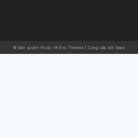
© Bản quyền thuộc về Evo Themes
|
Cung cấp bởi
Sapo