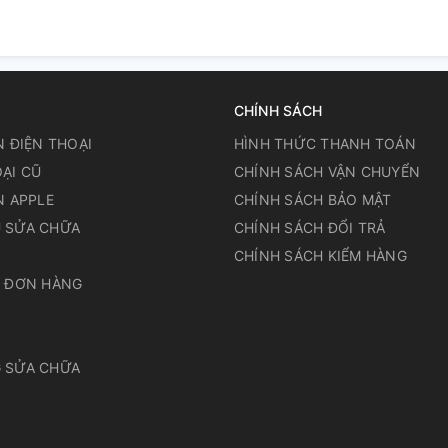
CHÍNH SÁCH
N ĐIỆN THOẠI
HÌNH THỨC THANH TOÁN
ẠI CŨ
CHÍNH SÁCH VẬN CHUYỂN
N APPLE
CHÍNH SÁCH BẢO MẬT
 SỬA CHỮA
CHÍNH SÁCH ĐỔI TRẢ
N
CHÍNH SÁCH KIỂM HÀNG
A ĐƠN HÀNG
 SỬA CHỮA