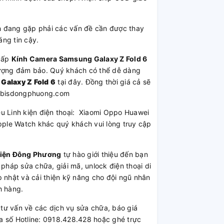
đang gặp phải các vấn đề cần được thay
ng tin cậy.
cấp
Kính Camera Samsung Galaxy Z Fold 6
t lượng đảm bảo. Quý khách có thể dễ dàng
Galaxy Z Fold 6
tại đây. Đồng thời giá cả sẽ
k62bisdongphuong.com
iều Linh kiện điện thoại: Xiaomi Oppo Huawei
ple Watch khác quý khách vui lòng truy cập
Kiện Đông Phương
tự hào giới thiệu đến bạn
 pháp sửa chữa, giải mã, unlock điện thoại di
 nhật và cải thiện kỹ năng cho đội ngũ nhân
h hàng.
ư vấn về các dịch vụ sửa chữa, báo giá
a số Hotline: 0918.428.428 hoặc ghé trực