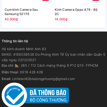
Cụm kính Camera Sau
Kính Camera Oppo A79 - Bộ
V
Samsung S21 FE
2C
5
40.000₫
14.000₫
Thông tin liên hệ
Hộ kinh doanh Minh Anh 83
ĐKKD: 41E8038526 Do Phòng Kinh Tế Ủy ban nhân dân Quận 5
cấp ngày 22/12/2021
Địa chỉ:
🏡: 285 / 112 Cách mạng tháng 8 P12 Q10 -TPHCM
Điện thoại:
0918 428 428
Email:
Linhkien62bisdongphuong@gmail.com