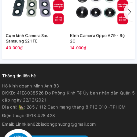
Cụm kính Camera Sau
Kính Camera Oppo A79 - Bộ
V
Samsung S21 FE
2C
5
40.000₫
14.000₫
Thông tin liên hệ
Hộ kinh doanh Minh Anh 83
ĐKKD: 41E8038526 Do Phòng Kinh Tế Ủy ban nhân dân Quận 5
cấp ngày 22/12/2021
Địa chỉ:
🏡: 285 / 112 Cách mạng tháng 8 P12 Q10 -TPHCM
Điện thoại:
0918 428 428
Email:
Linhkien62bisdongphuong@gmail.com