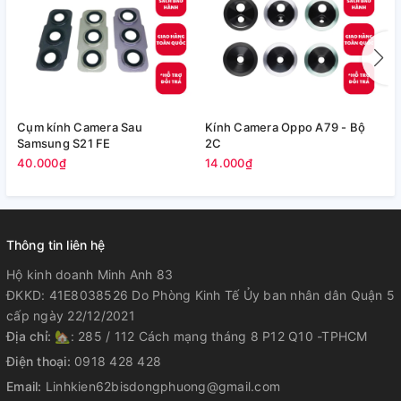
Cụm kính Camera Sau
Kính Camera Oppo A79 - Bộ
V
Samsung S21 FE
2C
5
40.000₫
14.000₫
Thông tin liên hệ
Hộ kinh doanh Minh Anh 83
ĐKKD: 41E8038526 Do Phòng Kinh Tế Ủy ban nhân dân Quận 5
cấp ngày 22/12/2021
Địa chỉ:
🏡: 285 / 112 Cách mạng tháng 8 P12 Q10 -TPHCM
Điện thoại:
0918 428 428
Email:
Linhkien62bisdongphuong@gmail.com