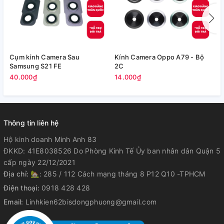
Cụm kính Camera Sau
Kính Camera Oppo A79 - Bộ
V
Samsung S21 FE
2C
5
40.000₫
14.000₫
Thông tin liên hệ
Hộ kinh doanh Minh Anh 83
ĐKKD: 41E8038526 Do Phòng Kinh Tế Ủy ban nhân dân Quận 5
cấp ngày 22/12/2021
Địa chỉ:
🏡: 285 / 112 Cách mạng tháng 8 P12 Q10 -TPHCM
Điện thoại:
0918 428 428
Email:
Linhkien62bisdongphuong@gmail.com