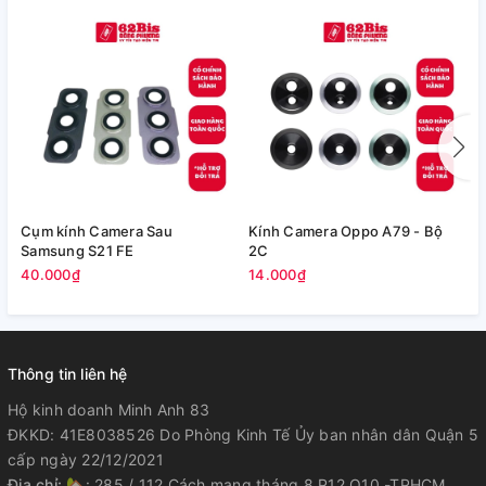
Cụm kính Camera Sau
Kính Camera Oppo A79 - Bộ
V
Samsung S21 FE
2C
5
40.000₫
14.000₫
Thông tin liên hệ
Hộ kinh doanh Minh Anh 83
ĐKKD: 41E8038526 Do Phòng Kinh Tế Ủy ban nhân dân Quận 5
cấp ngày 22/12/2021
Địa chỉ:
🏡: 285 / 112 Cách mạng tháng 8 P12 Q10 -TPHCM