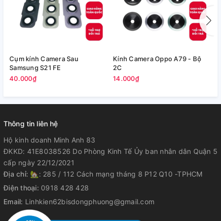
Cụm kính Camera Sau
Kính Camera Oppo A79 - Bộ
V
Samsung S21 FE
2C
5
40.000₫
14.000₫
Thông tin liên hệ
Hộ kinh doanh Minh Anh 83
ĐKKD: 41E8038526 Do Phòng Kinh Tế Ủy ban nhân dân Quận 5
cấp ngày 22/12/2021
Địa chỉ:
🏡: 285 / 112 Cách mạng tháng 8 P12 Q10 -TPHCM
Điện thoại:
0918 428 428
Email:
Linhkien62bisdongphuong@gmail.com