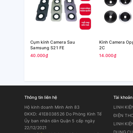
Cụm kính Camera Sau
Kính Camera Op
Samsung S21 FE
2C
40.000₫
14.000₫
Thông tin liên hệ
Tài khoản
Hộ kinh doanh Minh Anh 83
LINH KIỆ
ĐKKD: 41E8038526 Do Phòng Kinh Tế
ĐIỆN THO
Ủy ban nhân dân Quận 5 cấp ngày
LINH KIỆ
22/12/2021
DỤNG CỤ