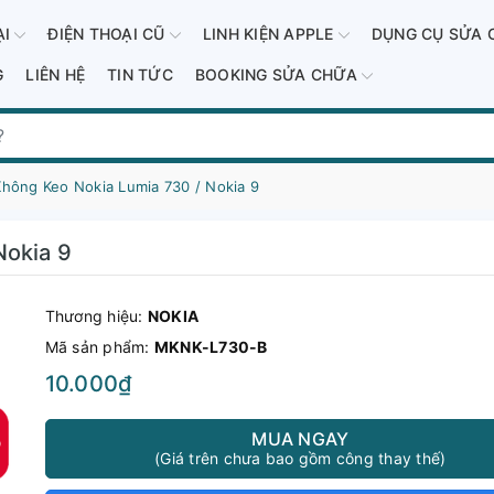
ẠI
ĐIỆN THOẠI CŨ
LINH KIỆN APPLE
DỤNG CỤ SỬA 
G
LIÊN HỆ
TIN TỨC
BOOKING SỬA CHỮA
Không Keo Nokia Lumia 730 / Nokia 9
Nokia 9
Thương hiệu:
NOKIA
Mã sản phẩm:
MKNK-L730-B
10.000₫
MUA NGAY
(Giá trên chưa bao gồm công thay thế)