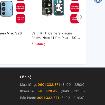
mera Vivo V23
Vành Kính Camera Xiaomi
Kính Oppo P
Redmi Note 11 Pro Plus - 5G /
inch (OPD2
Redmi Note 11 Pro+ 5G
50.000₫
80.000₫
Liên hệ
Mua hàng:
0901.332.871
(8h00 - 22h00)
Khiếu nại:
0918.428.428
(8h00 - 21h00)
Bảo hành:
0901.332.871
(8h00 - 21h30)