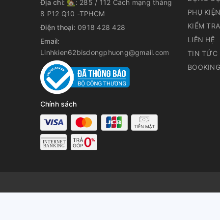
Địa chỉ:
🏡: 285 / 112 Cách mạng tháng
PHỤ KIỆ
8 P12 Q10 -TPHCM
KIỂM TR
Điện thoại:
0918 428 428
LIÊN HỆ
Email:
Linhkien62bisdongphuong@gmail.com
TIN TỨC
BOOKING
Chính sách