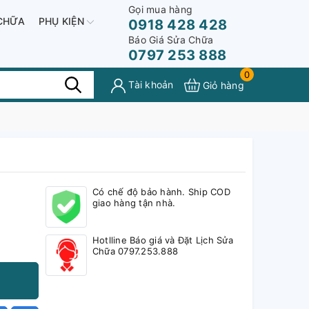
Gọi mua hàng
CHỮA
PHỤ KIỆN
0918 428 428
Báo Giá Sửa Chữa
0797 253 888
0
Tài khoản
Giỏ hàng
Có chế độ bảo hành. Ship COD
giao hàng tận nhà.
Hotlline Báo giá và Đặt Lịch Sửa
Chữa 0797.253.888