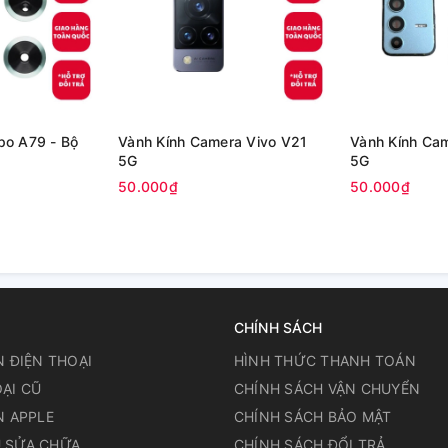
po A79 - Bộ
Vành Kính Camera Vivo V21
Vành Kính Ca
5G
5G
50.000₫
50.000₫
CHÍNH SÁCH
N ĐIỆN THOẠI
HÌNH THỨC THANH TOÁN
ẠI CŨ
CHÍNH SÁCH VẬN CHUYỂN
N APPLE
CHÍNH SÁCH BẢO MẬT
 SỬA CHỮA
CHÍNH SÁCH ĐỔI TRẢ