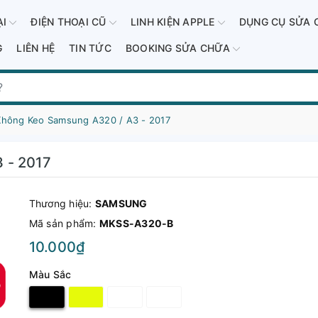
ẠI
ĐIỆN THOẠI CŨ
LINH KIỆN APPLE
DỤNG CỤ SỬA 
G
LIÊN HỆ
TIN TỨC
BOOKING SỬA CHỮA
Không Keo Samsung A320 / A3 - 2017
 - 2017
Thương hiệu:
SAMSUNG
Mã sản phẩm:
MKSS-A320-B
10.000₫
Màu Sắc