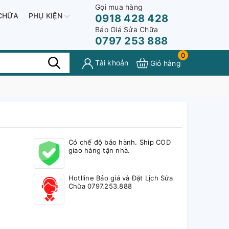
Gọi mua hàng
CHỮA
PHỤ KIỆN
0918 428 428
Báo Giá Sửa Chữa
0797 253 888
0
Tài khoản
Giỏ hàng
Có chế độ bảo hành. Ship COD
giao hàng tận nhà.
Hotlline Báo giá và Đặt Lịch Sửa
Chữa 0797.253.888