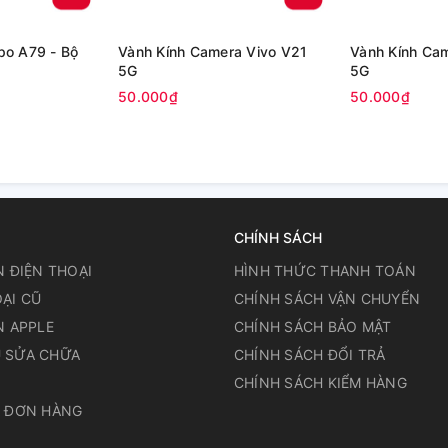
po A79 - Bộ
Vành Kính Camera Vivo V21
Vành Kính Ca
5G
5G
50.000₫
50.000₫
CHÍNH SÁCH
N ĐIỆN THOẠI
HÌNH THỨC THANH TOÁN
ẠI CŨ
CHÍNH SÁCH VẬN CHUYỂN
N APPLE
CHÍNH SÁCH BẢO MẬT
 SỬA CHỮA
CHÍNH SÁCH ĐỔI TRẢ
N
CHÍNH SÁCH KIỂM HÀNG
A ĐƠN HÀNG