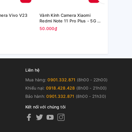
mera Vivo V23
Vành Kính Camera Xiaomi
Kính Oppo P
Redmi Note 11 Pro Plus - 5G /
inch (OPD2
Redmi Note 11 Pro+ 5G
50.000₫
80.000₫
Liên hệ
Mua hàng:
0901.332.871
(8h00 - 22h00)
Khiếu nại:
0918.428.428
(8h00 - 21h00)
Bảo hành:
0901.332.871
(8h00 - 21h30)
Kết nối với chúng tôi