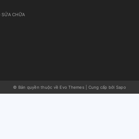
 SỬA CHỮA
© Bản quyền thuộc về Evo Themes
|
Cung cấp bởi
Sapo