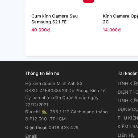
Cụm kính Camera Sau
Kính Camera Op
Samsung S21 FE
2C
40.000₫
14.000₫
Thông tin liên hệ
Tài khoản
Hộ kinh doanh Minh Anh 83
LINH KIỆ
ĐKKD: 41E8038526 Do Phòng Kinh Tế
ĐIỆN THO
Ủy ban nhân dân Quận 5 cấp ngày
LINH KIỆ
22/12/2021
DỤNG CỤ
Địa chỉ:
🏡: 285 / 112 Cách mạng tháng
PHỤ KIỆ
8 P12 Q10 -TPHCM
KIỂM TR
Điện thoại:
0918 428 428
LIÊN HỆ
Email: