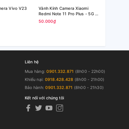
mera Vivo V23
Vành Kính Camera Xiaomi
Kính Oppo P
Redmi Note 11 Pro Plus - 5G /
inch (OPD2
Redmi Note 11 Pro+ 5G
50.000₫
80.000₫
Liên hệ
Mua hàng:
0901.332.871
(8h00 - 22h00)
Khiếu nại:
0918.428.428
(8h00 - 21h00)
Bảo hành:
0901.332.871
(8h00 - 21h30)
Kết nối với chúng tôi