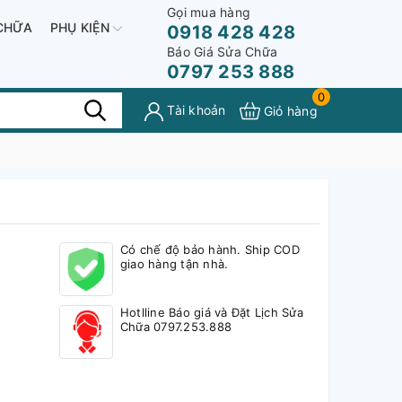
Gọi mua hàng
CHỮA
PHỤ KIỆN
0918 428 428
Báo Giá Sửa Chữa
0797 253 888
0
Tài khoản
Giỏ hàng
Có chế độ bảo hành. Ship COD
giao hàng tận nhà.
Hotlline Báo giá và Đặt Lịch Sửa
Chữa 0797.253.888