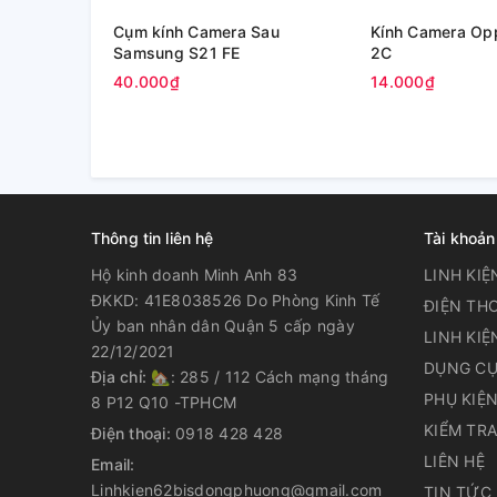
Cụm kính Camera Sau
Kính Camera Op
Samsung S21 FE
2C
40.000₫
14.000₫
Thông tin liên hệ
Tài khoản
Hộ kinh doanh Minh Anh 83
LINH KIỆ
ĐKKD: 41E8038526 Do Phòng Kinh Tế
ĐIỆN THO
Ủy ban nhân dân Quận 5 cấp ngày
LINH KIỆ
22/12/2021
DỤNG CỤ
Địa chỉ:
🏡: 285 / 112 Cách mạng tháng
PHỤ KIỆ
8 P12 Q10 -TPHCM
KIỂM TR
Điện thoại:
0918 428 428
LIÊN HỆ
Email:
Linhkien62bisdongphuong@gmail.com
TIN TỨC