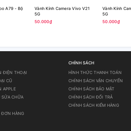
po A79 - Bộ
Vành Kính Camera Vivo V21
Vành Kính Ca
5G
5G
50.000₫
50.000₫
CHÍNH SÁCH
N ĐIỆN THOẠI
HÌNH THỨC THANH TOÁN
ẠI CŨ
CHÍNH SÁCH VẬN CHUYỂN
N APPLE
CHÍNH SÁCH BẢO MẬT
 SỬA CHỮA
CHÍNH SÁCH ĐỔI TRẢ
N
CHÍNH SÁCH KIỂM HÀNG
A ĐƠN HÀNG