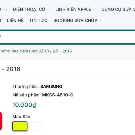
ẠI
ĐIỆN THOẠI CŨ
LINH KIỆN APPLE
DỤNG CỤ SỬA 
G
LIÊN HỆ
TIN TỨC
BOOKING SỬA CHỮA
Không Keo Samsung A510 / A5 - 2016
 - 2016
Thương hiệu:
SAMSUNG
Mã sản phẩm:
MKSS-A510-G
10.000₫
Màu Sắc