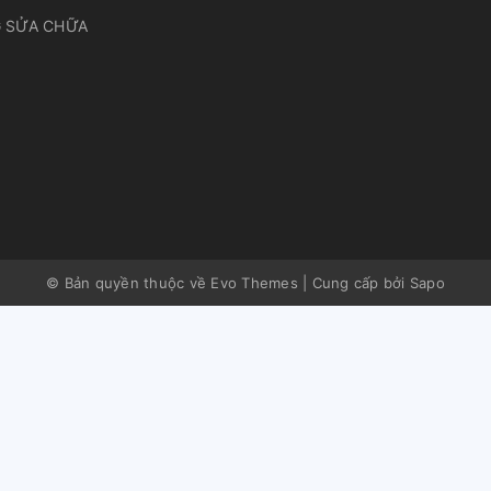
 SỬA CHỮA
© Bản quyền thuộc về Evo Themes
|
Cung cấp bởi
Sapo