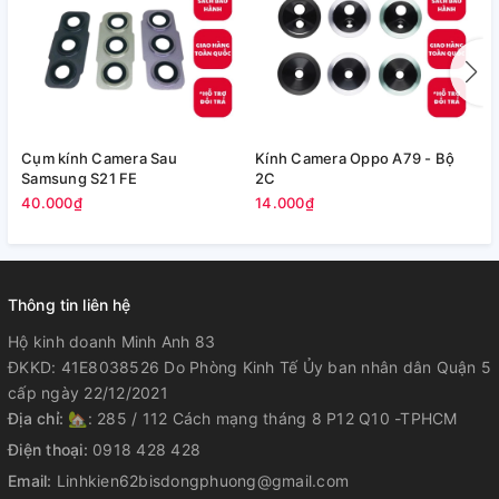
Cụm kính Camera Sau
Kính Camera Oppo A79 - Bộ
V
Samsung S21 FE
2C
5
40.000₫
14.000₫
Thông tin liên hệ
Hộ kinh doanh Minh Anh 83
ĐKKD: 41E8038526 Do Phòng Kinh Tế Ủy ban nhân dân Quận 5
cấp ngày 22/12/2021
Địa chỉ:
🏡: 285 / 112 Cách mạng tháng 8 P12 Q10 -TPHCM
Điện thoại:
0918 428 428
Email:
Linhkien62bisdongphuong@gmail.com