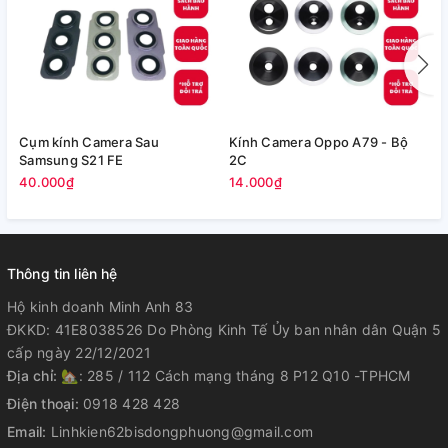
Cụm kính Camera Sau
Kính Camera Oppo A79 - Bộ
V
Samsung S21 FE
2C
5
40.000₫
14.000₫
Thông tin liên hệ
Hộ kinh doanh Minh Anh 83
ĐKKD: 41E8038526 Do Phòng Kinh Tế Ủy ban nhân dân Quận 5
cấp ngày 22/12/2021
Địa chỉ:
🏡: 285 / 112 Cách mạng tháng 8 P12 Q10 -TPHCM
Điện thoại:
0918 428 428
Email:
Linhkien62bisdongphuong@gmail.com