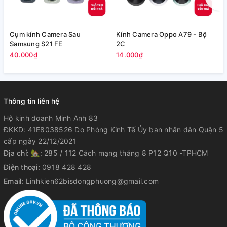
Cụm kính Camera Sau
Kính Camera Oppo A79 - Bộ
V
Samsung S21 FE
2C
5
40.000₫
14.000₫
Thông tin liên hệ
Hộ kinh doanh Minh Anh 83
ĐKKD: 41E8038526 Do Phòng Kinh Tế Ủy ban nhân dân Quận 5
cấp ngày 22/12/2021
Địa chỉ:
🏡: 285 / 112 Cách mạng tháng 8 P12 Q10 -TPHCM
Điện thoại:
0918 428 428
Email:
Linhkien62bisdongphuong@gmail.com