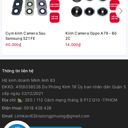
Cụm kính Camera Sau
Kính Camera Oppo A79 - Bộ
V
Samsung S21 FE
2C
5
40.000₫
14.000₫
Thông tin liên hệ
Hộ kinh doanh Minh Anh 83
ĐKKD: 41E8038526 Do Phòng Kinh Tế Ủy ban nhân dân Quận 5
cấp ngày 22/12/2021
Địa chỉ:
🏡: 285 / 112 Cách mạng tháng 8 P12 Q10 -TPHCM
Điện thoại:
0918 428 428
Email:
Linhkien62bisdongphuong@gmail.com