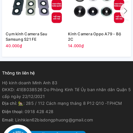
Cụm kính Camera Sau
Kính Camera Oppo A79 - Bộ
V
Samsung S21 FE
2C
5
40.000₫
14.000₫
Thông tin liên hệ
Hộ kinh doanh Minh Anh 83
ĐKKD: 41E8038526 Do Phòng Kinh Tế Ủy ban nhân dân Quận 5
cấp ngày 22/12/2021
Địa chỉ:
🏡: 285 / 112 Cách mạng tháng 8 P12 Q10 -TPHCM
Điện thoại:
0918 428 428
Email:
Linhkien62bisdongphuong@gmail.com