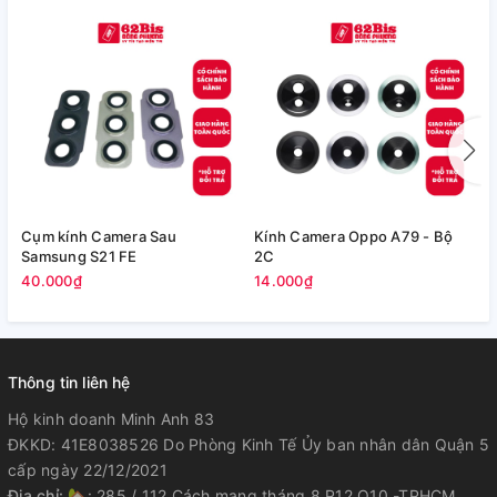
Cụm kính Camera Sau
Kính Camera Oppo A79 - Bộ
V
Samsung S21 FE
2C
5
40.000₫
14.000₫
Thông tin liên hệ
Hộ kinh doanh Minh Anh 83
ĐKKD: 41E8038526 Do Phòng Kinh Tế Ủy ban nhân dân Quận 5
cấp ngày 22/12/2021
Địa chỉ:
🏡: 285 / 112 Cách mạng tháng 8 P12 Q10 -TPHCM