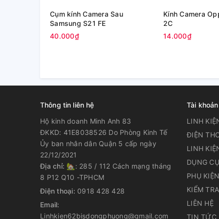
Cụm kính Camera Sau
Kính Camera Op
Samsung S21 FE
2C
40.000₫
14.000₫
Thông tin liên hệ
Tài khoản
Hộ kinh doanh Minh Anh 83
LINH KIỆ
ĐKKD: 41E8038526 Do Phòng Kinh Tế
ĐIỆN THO
Ủy ban nhân dân Quận 5 cấp ngày
LINH KIỆ
22/12/2021
DỤNG CỤ
Địa chỉ:
🏡: 285 / 112 Cách mạng tháng
PHỤ KIỆ
8 P12 Q10 -TPHCM
KIỂM TR
Điện thoại:
0918 428 428
LIÊN HỆ
Email:
Linhkien62bisdongphuong@gmail.com
TIN TỨC