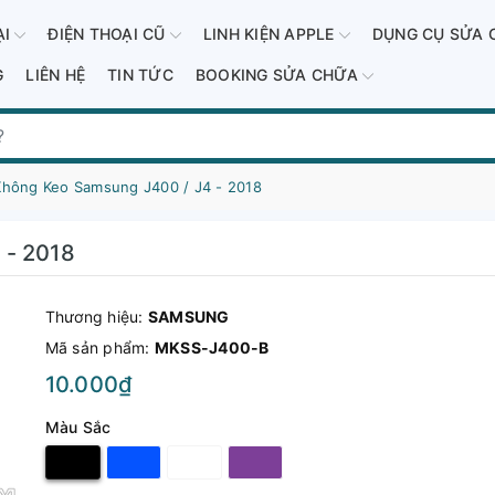
ẠI
ĐIỆN THOẠI CŨ
LINH KIỆN APPLE
DỤNG CỤ SỬA 
G
LIÊN HỆ
TIN TỨC
BOOKING SỬA CHỮA
Không Keo Samsung J400 / J4 - 2018
 - 2018
Thương hiệu:
SAMSUNG
Mã sản phẩm:
MKSS-J400-B
10.000₫
Màu Sắc