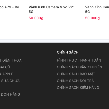
po A79 - Bộ
Vành Kính Camera Vivo V21
Vành Kính Ca
5G
5G
50.000₫
50.000₫
CHÍNH SÁCH
N ĐIỆN THOẠI
HÌNH THỨC THANH TOÁN
ẠI CŨ
CHÍNH SÁCH VẬN CHUYỂN
N APPLE
CHÍNH SÁCH BẢO MẬT
 SỬA CHỮA
CHÍNH SÁCH ĐỔI TRẢ
N
CHÍNH SÁCH KIỂM HÀNG
A ĐƠN HÀNG