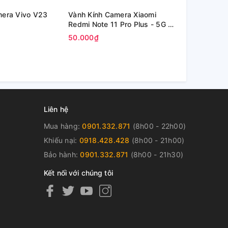
mera Vivo V23
Vành Kính Camera Xiaomi
Kính Oppo P
Redmi Note 11 Pro Plus - 5G /
inch (OPD2
Redmi Note 11 Pro+ 5G
50.000₫
80.000₫
Liên hệ
Mua hàng:
0901.332.871
(8h00 - 22h00)
Khiếu nại:
0918.428.428
(8h00 - 21h00)
Bảo hành:
0901.332.871
(8h00 - 21h30)
Kết nối với chúng tôi