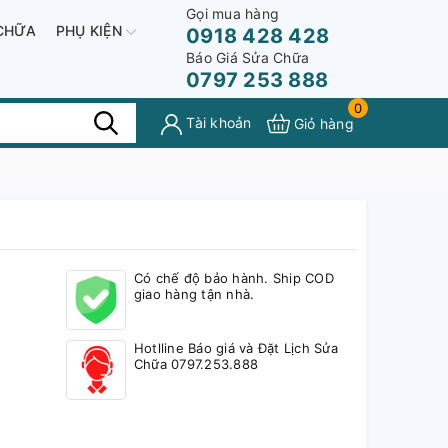
Gọi mua hàng
CHỮA
PHỤ KIỆN
0918 428 428
Báo Giá Sửa Chữa
0797 253 888
0
Tài khoản
Giỏ hàng
Có chế độ bảo hành. Ship COD
giao hàng tận nhà.
Hotlline Báo giá và Đặt Lịch Sửa
Chữa 0797.253.888