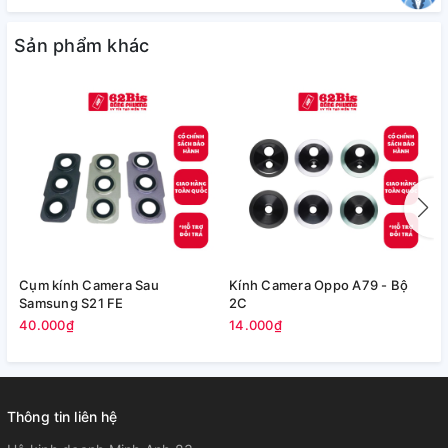
Sản phẩm khác
Cụm kính Camera Sau
Kính Camera Oppo A79 - Bộ
V
Samsung S21 FE
2C
5
40.000₫
14.000₫
Thông tin liên hệ