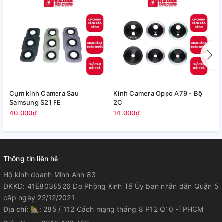
Cụm kính Camera Sau
Kính Camera Oppo A79 - Bộ
V
Samsung S21 FE
2C
5
40.000₫
14.000₫
Thông tin liên hệ
Hộ kinh doanh Minh Anh 83
ĐKKD: 41E8038526 Do Phòng Kinh Tế Ủy ban nhân dân Quận 5
cấp ngày 22/12/2021
Địa chỉ:
🏡: 285 / 112 Cách mạng tháng 8 P12 Q10 -TPHCM