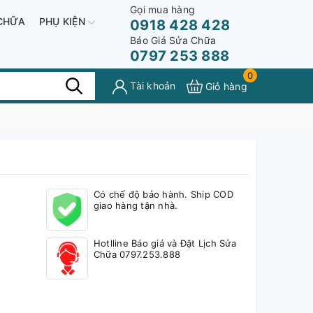
Gọi mua hàng
CHỮA
PHỤ KIỆN
0918 428 428
Báo Giá Sửa Chữa
0797 253 888
0
Tài khoản
Giỏ hàng
Có chế độ bảo hành. Ship COD
giao hàng tận nhà.
Hotlline Báo giá và Đặt Lịch Sửa
Chữa 0797.253.888