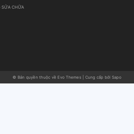
 SỬA CHỮA
© Bản quyền thuộc về Evo Themes
|
Cung cấp bởi
Sapo