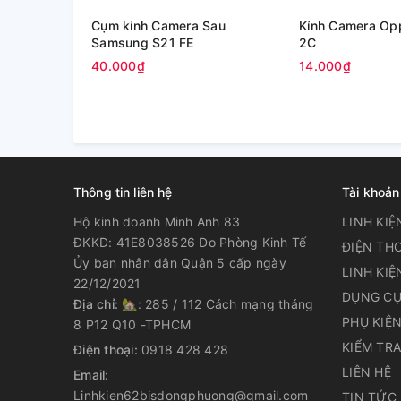
Cụm kính Camera Sau
Kính Camera Op
Samsung S21 FE
2C
40.000₫
14.000₫
Thông tin liên hệ
Tài khoản
Hộ kinh doanh Minh Anh 83
LINH KIỆ
ĐKKD: 41E8038526 Do Phòng Kinh Tế
ĐIỆN THO
Ủy ban nhân dân Quận 5 cấp ngày
LINH KIỆ
22/12/2021
DỤNG CỤ
Địa chỉ:
🏡: 285 / 112 Cách mạng tháng
PHỤ KIỆ
8 P12 Q10 -TPHCM
KIỂM TR
Điện thoại:
0918 428 428
LIÊN HỆ
Email:
Linhkien62bisdongphuong@gmail.com
TIN TỨC