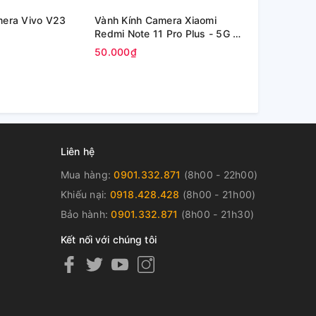
mera Vivo V23
Vành Kính Camera Xiaomi
Kính Oppo P
Redmi Note 11 Pro Plus - 5G /
inch (OPD2
Redmi Note 11 Pro+ 5G
50.000₫
80.000₫
Liên hệ
Mua hàng:
0901.332.871
(8h00 - 22h00)
Khiếu nại:
0918.428.428
(8h00 - 21h00)
Bảo hành:
0901.332.871
(8h00 - 21h30)
Kết nối với chúng tôi