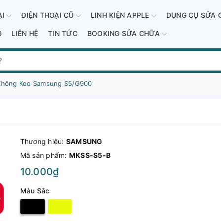
ẠI
ĐIỆN THOẠI CŨ
LINH KIỆN APPLE
DỤNG CỤ SỬA 
G
LIÊN HỆ
TIN TỨC
BOOKING SỬA CHỮA
Không Keo Samsung S5/G900
Thương hiệu:
SAMSUNG
Mã sản phẩm:
MKSS-S5-B
10.000₫
Màu Sắc