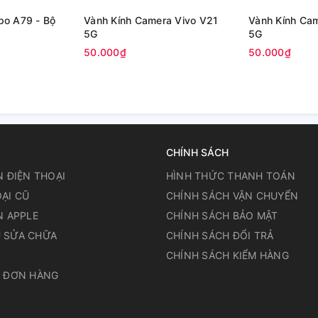
po A79 - Bộ
Vành Kính Camera Vivo V21
Vành Kính Ca
5G
5G
50.000₫
50.000₫
CHÍNH SÁCH
N ĐIỆN THOẠI
HÌNH THỨC THANH TOÁN
ẠI CŨ
CHÍNH SÁCH VẬN CHUYỂN
N APPLE
CHÍNH SÁCH BẢO MẬT
 SỬA CHỮA
CHÍNH SÁCH ĐỔI TRẢ
N
CHÍNH SÁCH KIỂM HÀNG
A ĐƠN HÀNG