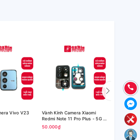
mera Vivo V23
Vành Kính Camera Xiaomi
Kính Oppo P
Redmi Note 11 Pro Plus - 5G /
inch (OPD2
Redmi Note 11 Pro+ 5G
50.000₫
80.000₫