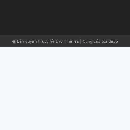
© Bản quyền thuộc về Evo Themes
|
Cung cấp bởi
Sapo