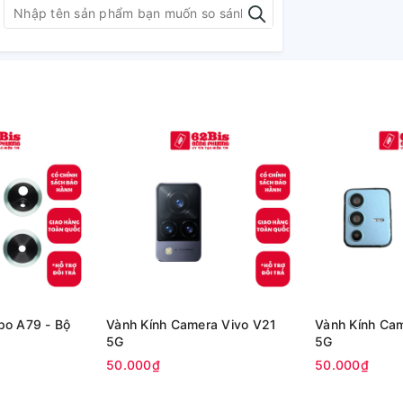
po A79 - Bộ
Vành Kính Camera Vivo V21
Vành Kính Ca
5G
5G
50.000₫
50.000₫