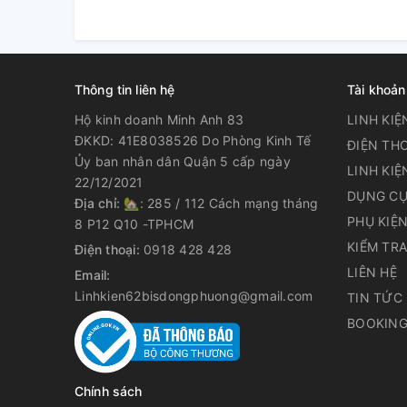
Thông tin liên hệ
Tài khoản
Hộ kinh doanh Minh Anh 83
LINH KIỆ
ĐKKD: 41E8038526 Do Phòng Kinh Tế
ĐIỆN THO
Ủy ban nhân dân Quận 5 cấp ngày
LINH KIỆ
22/12/2021
DỤNG CỤ
Địa chỉ:
🏡: 285 / 112 Cách mạng tháng
PHỤ KIỆ
8 P12 Q10 -TPHCM
KIỂM TR
Điện thoại:
0918 428 428
LIÊN HỆ
Email:
Linhkien62bisdongphuong@gmail.com
TIN TỨC
BOOKING
Chính sách