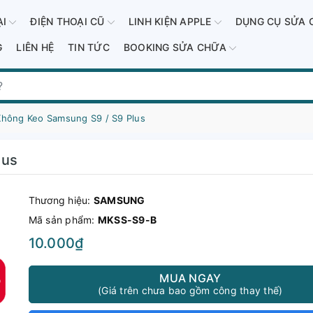
ẠI
ĐIỆN THOẠI CŨ
LINH KIỆN APPLE
DỤNG CỤ SỬA 
G
LIÊN HỆ
TIN TỨC
BOOKING SỬA CHỮA
Không Keo Samsung S9 / S9 Plus
lus
Thương hiệu:
SAMSUNG
Mã sản phẩm:
MKSS-S9-B
10.000₫
MUA NGAY
(Giá trên chưa bao gồm công thay thế)