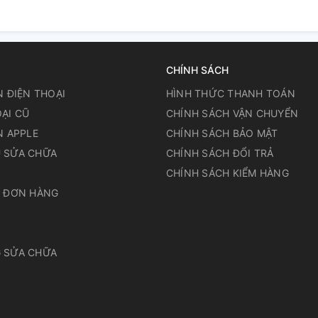
CHÍNH SÁCH
N ĐIỆN THOẠI
HÌNH THỨC THANH TOÁN
ẠI CŨ
CHÍNH SÁCH VẬN CHUYỂN
N APPLE
CHÍNH SÁCH BẢO MẬT
 SỬA CHỮA
CHÍNH SÁCH ĐỔI TRẢ
N
CHÍNH SÁCH KIỂM HÀNG
A ĐƠN HÀNG
 SỬA CHỮA