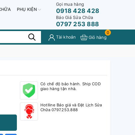
Gọi mua hàng
CHỮA
PHỤ KIỆN
0918 428 428
Báo Giá Sửa Chữa
0797 253 888
0
Tài khoản
Giỏ hàng
Có chế độ bảo hành. Ship COD
giao hàng tận nhà.
Hotlline Báo giá và Đặt Lịch Sửa
Chữa 0797.253.888