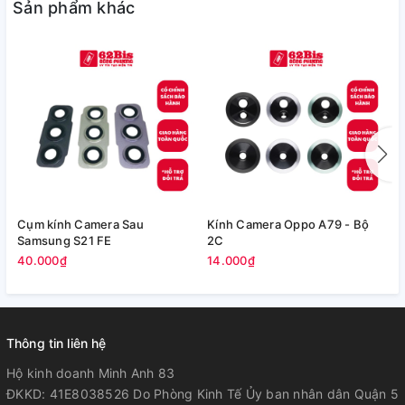
Sản phẩm khác
Cụm kính Camera Sau
Kính Camera Oppo A79 - Bộ
V
Samsung S21 FE
2C
5
40.000₫
14.000₫
Thông tin liên hệ
Hộ kinh doanh Minh Anh 83
ĐKKD: 41E8038526 Do Phòng Kinh Tế Ủy ban nhân dân Quận 5