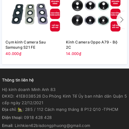
Cụm kính Camera Sau
Kính Camera Oppo A79 - Bộ
V
Samsung S21 FE
2C
5
40.000₫
14.000₫
Thông tin liên hệ
Hộ kinh doanh Minh Anh 83
ĐKKD: 41E8038526 Do Phòng Kinh Tế Ủy ban nhân dân Quận 5
cấp ngày 22/12/2021
Địa chỉ:
🏡: 285 / 112 Cách mạng tháng 8 P12 Q10 -TPHCM
Điện thoại:
0918 428 428
Email:
Linhkien62bisdongphuong@gmail.com