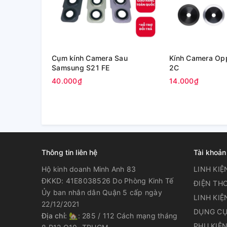
Cụm kính Camera Sau
Kính Camera Op
Samsung S21 FE
2C
40.000₫
14.000₫
Thông tin liên hệ
Tài khoản
Hộ kinh doanh Minh Anh 83
LINH KIỆ
ĐKKD: 41E8038526 Do Phòng Kinh Tế
ĐIỆN THO
Ủy ban nhân dân Quận 5 cấp ngày
LINH KIỆ
22/12/2021
DỤNG CỤ
Địa chỉ:
🏡: 285 / 112 Cách mạng tháng
PHỤ KIỆ