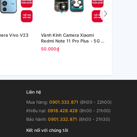
mera Vivo V23
Vành Kính Camera Xiaomi
Kính Oppo P
Redmi Note 11 Pro Plus - 5G /
inch (OPD2
Redmi Note 11 Pro+ 5G
50.000₫
80.000₫
Liên hệ
Mua hàng:
0901.332.871
(8h00 - 22h00)
Khiếu nại:
0918.428.428
(8h00 - 21h00)
Bảo hành:
0901.332.871
(8h00 - 21h30)
Kết nối với chúng tôi