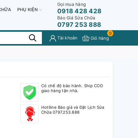
Gọi mua hàng
CHỮA
PHỤ KIỆN
0918 428 428
Báo Giá Sửa Chữa
0797 253 888
0
Tài khoản
Giỏ hàng
Có chế độ bảo hành. Ship COD
giao hàng tận nhà.
Hotlline Báo giá và Đặt Lịch Sửa
Chữa 0797.253.888