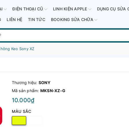
ẠI
ĐIỆN THOẠI CŨ
LINH KIỆN APPLE
DỤNG CỤ SỬA 
G
LIÊN HỆ
TIN TỨC
BOOKING SỬA CHỮA
Không Keo Sony XZ
Thương hiệu:
SONY
Mã sản phẩm:
MKSN-XZ-G
10.000₫
MÀU SẮC