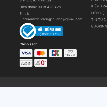
8 P12 Q10 -TPHCM
KIỂM TR
Điện thoại:
0918 428 428
LIÊN HỆ
Email:
Linhkien62bisdongphuong@gmail.com
TIN TỨC
BOOKING
Chính sách