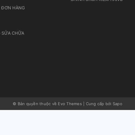
A ĐƠN HÀNG
 SỬA CHỮA
© Bản quyền thuộc về Evo Themes
|
Cung cấp bởi
Sapo