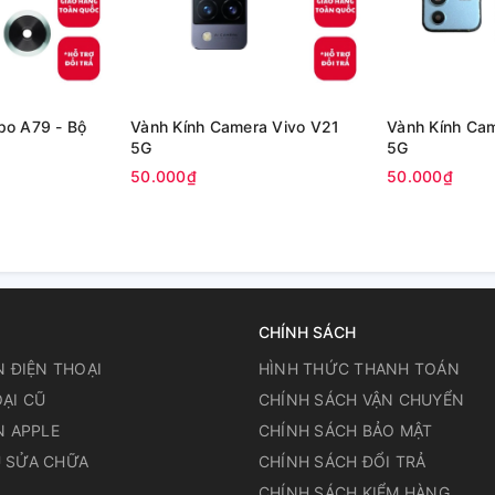
po A79 - Bộ
Vành Kính Camera Vivo V21
Vành Kính Ca
5G
5G
50.000₫
50.000₫
CHÍNH SÁCH
N ĐIỆN THOẠI
HÌNH THỨC THANH TOÁN
ẠI CŨ
CHÍNH SÁCH VẬN CHUYỂN
N APPLE
CHÍNH SÁCH BẢO MẬT
 SỬA CHỮA
CHÍNH SÁCH ĐỔI TRẢ
N
CHÍNH SÁCH KIỂM HÀNG