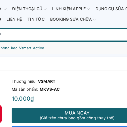
ẠI
ĐIỆN THOẠI CŨ
LINH KIỆN APPLE
DỤNG CỤ SỬA 
G
LIÊN HỆ
TIN TỨC
BOOKING SỬA CHỮA
Không Keo Vsmart Active
Thương hiệu:
VSMART
Mã sản phẩm:
MKVS-AC
10.000₫
MUA NGAY
(Giá trên chưa bao gồm công thay thế)