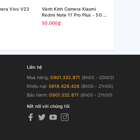
mera Vivo V23
Vành Kính Camera Xiaomi
Kính Oppo P
Redmi Note 11 Pro Plus - 5G /
inch (OPD2
Redmi Note 11 Pro+ 5G
50.000₫
80.000₫
Liên hệ
Mua hàng:
0901.332.871
(8h00 - 22h00)
Khiếu nại:
0918.428.428
(8h00 - 21h00)
Bảo hành:
0901.332.871
(8h00 - 21h30)
Kết nối với chúng tôi