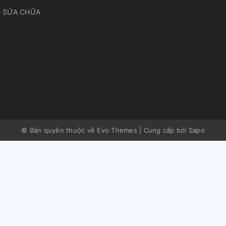
 SỬA CHỮA
© Bản quyền thuộc về Evo Themes
|
Cung cấp bởi
Sapo