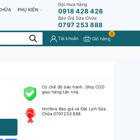
Gọi mua hàng
CHỮA
PHỤ KIỆN
0918 428 428
Báo Giá Sửa Chữa
0797 253 888
0
Tài khoản
Giỏ hàng
Có chế độ bảo hành. Ship COD
giao hàng tận nhà.
Hotlline Báo giá và Đặt Lịch Sửa
Chữa 0797.253.888