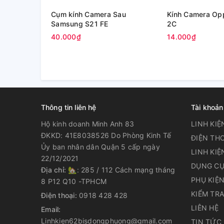
Cụm kính Camera Sau
Kính Camera Op
Samsung S21 FE
2C
40.000₫
14.000₫
Thông tin liên hệ
Tài khoản
Hộ kinh doanh Minh Anh 83
LINH KIỆ
ĐKKD: 41E8038526 Do Phòng Kinh Tế
ĐIỆN THO
Ủy ban nhân dân Quận 5 cấp ngày
LINH KIỆ
22/12/2021
DỤNG CỤ
Địa chỉ:
🏡: 285 / 112 Cách mạng tháng
PHỤ KIỆ
8 P12 Q10 -TPHCM
KIỂM TR
Điện thoại:
0918 428 428
LIÊN HỆ
Email:
Linhkien62bisdongphuong@gmail.com
TIN TỨC