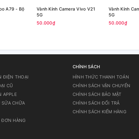
po A79 - Bộ
Vành Kính Camera Vivo V21
Vành Kính Ca
5G
5G
50.000₫
50.000₫
CHÍNH SÁCH
N ĐIỆN THOẠI
HÌNH THỨC THANH TOÁN
ẠI CŨ
CHÍNH SÁCH VẬN CHUYỂN
N APPLE
CHÍNH SÁCH BẢO MẬT
 SỬA CHỮA
CHÍNH SÁCH ĐỔI TRẢ
N
CHÍNH SÁCH KIỂM HÀNG
A ĐƠN HÀNG