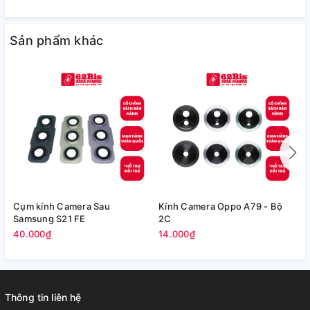
Sản phẩm khác
Cụm kính Camera Sau
Kính Camera Oppo A79 - Bộ
V
Samsung S21 FE
2C
5
40.000₫
14.000₫
Thông tin liên hệ