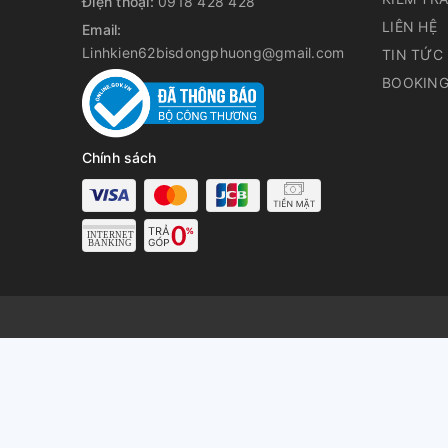
Điện thoại:
0918 428 428
LIÊN HỆ
Email:
Linhkien62bisdongphuong@gmail.com
TIN TỨC
BOOKING
Chính sách