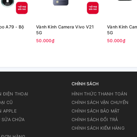
po A79 - Bộ
Vành Kính Camera Vivo V21
Vành Kính Ca
5G
5G
50.000₫
50.000₫
CHÍNH SÁCH
N ĐIỆN THOẠI
HÌNH THỨC THANH TOÁN
ẠI CŨ
CHÍNH SÁCH VẬN CHUYỂN
N APPLE
CHÍNH SÁCH BẢO MẬT
 SỬA CHỮA
CHÍNH SÁCH ĐỔI TRẢ
N
CHÍNH SÁCH KIỂM HÀNG
A ĐƠN HÀNG