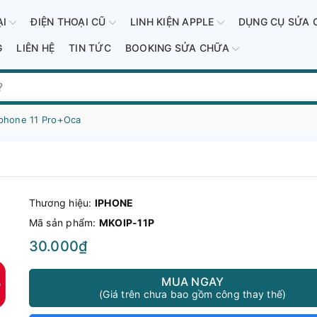
ẠI
ĐIỆN THOẠI CŨ
LINH KIỆN APPLE
DỤNG CỤ SỬA 
G
LIÊN HỆ
TIN TỨC
BOOKING SỬA CHỮA
Iphone 11 Pro+Oca
Thương hiệu:
IPHONE
Mã sản phẩm:
MKOIP-11P
30.000₫
MUA NGAY
(Giá trên chưa bao gồm công thay thế)