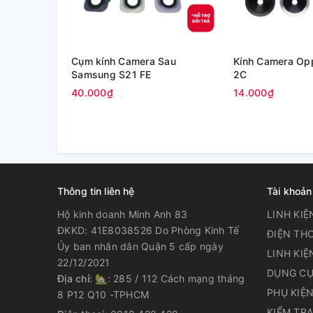
Cụm kính Camera Sau
Kính Camera Op
Samsung S21 FE
2C
40.000₫
14.000₫
Thông tin liên hệ
Tài khoản
Hộ kinh doanh Minh Anh 83
LINH KIỆ
ĐKKD: 41E8038526 Do Phòng Kinh Tế
ĐIỆN THO
Ủy ban nhân dân Quận 5 cấp ngày
LINH KIỆ
22/12/2021
DỤNG CỤ
Địa chỉ:
🏡: 285 / 112 Cách mạng tháng
PHỤ KIỆ
8 P12 Q10 -TPHCM
KIỂM TR