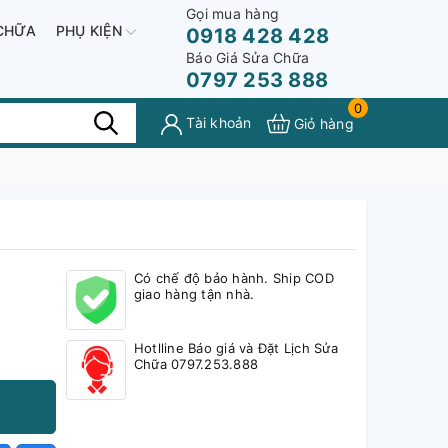
Gọi mua hàng
CHỮA
PHỤ KIỆN
0918 428 428
Báo Giá Sửa Chữa
0797 253 888
0
Tài khoản
Giỏ hàng
Có chế độ bảo hành. Ship COD
giao hàng tận nhà.
Hotlline Báo giá và Đặt Lịch Sửa
Chữa 0797.253.888