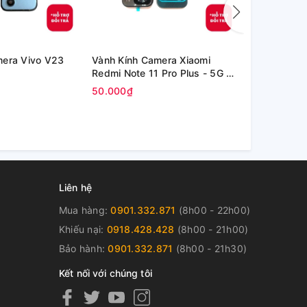
mera Vivo V23
Vành Kính Camera Xiaomi
Kính Oppo P
Redmi Note 11 Pro Plus - 5G /
inch (OPD2
Redmi Note 11 Pro+ 5G
50.000₫
80.000₫
Liên hệ
Mua hàng:
0901.332.871
(8h00 - 22h00)
Khiếu nại:
0918.428.428
(8h00 - 21h00)
Bảo hành:
0901.332.871
(8h00 - 21h30)
Kết nối với chúng tôi