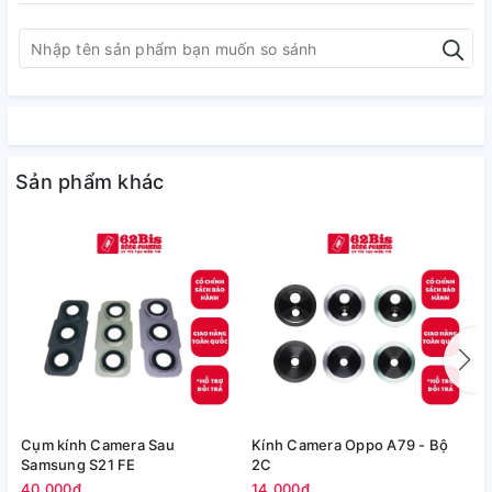
Sản phẩm khác
Cụm kính Camera Sau
Kính Camera Oppo A79 - Bộ
V
Samsung S21 FE
2C
5
40.000₫
14.000₫