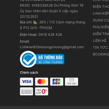
ĐKKD: 41E8038526 Do Phòng Kinh Tế
ĐIỆN THO
Ủy ban nhân dân Quận 5 cấp ngày
LINH KIỆ
22/12/2021
DỤNG CỤ
Địa chỉ:
🏡: 285 / 112 Cách mạng tháng
PHỤ KIỆ
8 P12 Q10 -TPHCM
KIỂM TR
Điện thoại:
0918 428 428
LIÊN HỆ
Email:
Linhkien62bisdongphuong@gmail.com
TIN TỨC
BOOKING
Chính sách