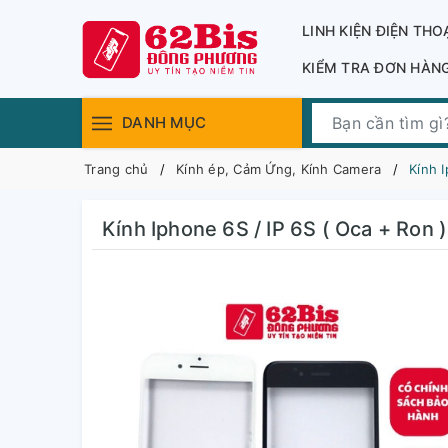
LINH KIỆN ĐIỆN THO
KIỂM TRA ĐƠN HÀN
DANH MỤC
Trang chủ
Kính ép, Cảm Ứng, Kính Camera
Kính I
Kính Iphone 6S / IP 6S ( Oca + Ron )