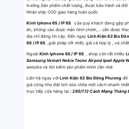
trường.Sản phẩm chất lượng, được bảo hành và đổi 
Nhận ship COD giao hàng toàn quốc
Kính Iphone 6S / IP 6S
của quý khách đang gặp ph
ăn, không vào được màn hình chính
,... cần được th
địa chỉ đáng tin cậy. Đến ngay
Linh Kiện 62 Bis Đ
6S / IP 6S
,giải pháp tốt nhất, giá cả hợp lý , và ch
Ngoài
Kính Iphone 6S / IP 6S
, shop còn rất nhiều
L
Samsung
Vsmart
Nokia
Tecno
Airpod
Ipad
Apple 
website và tìm kiếm sản phẩm mình cần nhé
Liên hệ ngay với
Linh Kiện 62 Bis Đông Phương
để 
giá cũng như đặt lịch sửa chữa một cách nhanh nhấ
trực tiếp cửa hàng tại
:
285/112 Cách Mạng Tháng 8