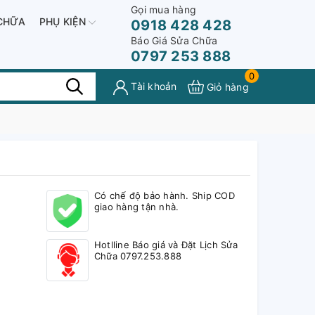
Gọi mua hàng
CHỮA
PHỤ KIỆN
0918 428 428
Báo Giá Sửa Chữa
0797 253 888
0
Tài khoản
Giỏ hàng
Có chế độ bảo hành. Ship COD
giao hàng tận nhà.
Hotlline Báo giá và Đặt Lịch Sửa
Chữa 0797.253.888