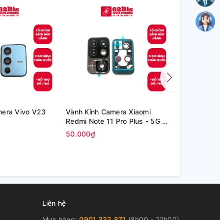
mera Vivo V23
Vành Kính Camera Xiaomi
Kính Oppo P
Redmi Note 11 Pro Plus - 5G /
inch (OPD2
Redmi Note 11 Pro+ 5G
50.000₫
80.000₫
Liên hệ
Mua hàng:
0901.332.871
(8h00 - 22h00)