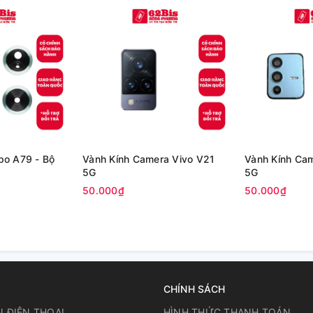
po A79 - Bộ
Vành Kính Camera Vivo V21
Vành Kính Ca
5G
5G
50.000₫
50.000₫
CHÍNH SÁCH
N ĐIỆN THOẠI
HÌNH THỨC THANH TOÁN