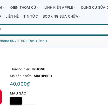
ẠI
ĐIỆN THOẠI CŨ
LINH KIỆN APPLE
DỤNG CỤ SỬA 
G
LIÊN HỆ
TIN TỨC
BOOKING SỬA CHỮA
phone 6S / IP 6S ( Oca + Ron )
Thương hiệu:
IPHONE
Mã sản phẩm:
MKOIP6SB
40.000₫
MÀU SẮC