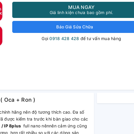
MUA NGAY
Giá linh kiện chưa bao gồm phí.
Báo Giá Sửa Chữa
Gọi
0918 428 428
để tư vấn mua hàng
 ( Oca + Ron )
chính hãng nên độ tương thích cao. Đa số
đã được kiểm tra trước khi bàn giao cho các
 / IP 8plus
full nano nênnên cảm ứng cũng
ượng hơn rất nhiều so với các dòng sản