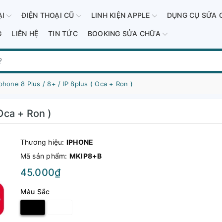
ẠI
ĐIỆN THOẠI CŨ
LINH KIỆN APPLE
DỤNG CỤ SỬA 
G
LIÊN HỆ
TIN TỨC
BOOKING SỬA CHỮA
phone 8 Plus / 8+ / IP 8plus ( Oca + Ron )
 Oca + Ron )
Thương hiệu:
IPHONE
Mã sản phẩm:
MKIP8+B
45.000₫
Màu Sắc