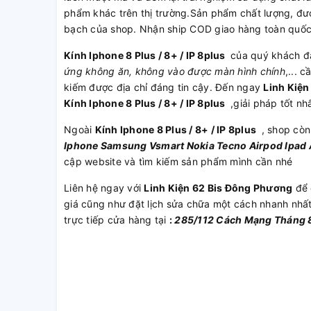
phẩm khác trên thị trường.Sản phẩm chất lượng, đượ
bạch của shop. Nhận ship COD giao hàng toàn quố
Kính Iphone 8 Plus / 8+ / IP 8plus
của quý khách đ
ứng không ăn, không vào được màn hình chính
,... 
kiếm được địa chỉ đáng tin cậy. Đến ngay
Linh Kiệ
Kính Iphone 8 Plus / 8+ / IP 8plus
,giải pháp tốt nh
Ngoài
Kính Iphone 8 Plus / 8+ / IP 8plus
, shop còn
Iphone
Samsung
Vsmart
Nokia
Tecno
Airpod
Ipad
cập website và tìm kiếm sản phẩm mình cần nhé
Liên hệ ngay với
Linh Kiện 62 Bis Đông Phương
để 
giá cũng như đặt lịch sửa chữa một cách nhanh nhấ
trực tiếp cửa hàng tại
:
285/112 Cách Mạng Tháng 8