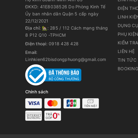
ĐKKD: 41E8038526 Do Phòng Kinh Tế
ĐIỆN THO
Ủy ban nhân dân Quận 5 cấp ngày
LINH KIỆ
22/12/2021
DỤNG CỤ
Địa chỉ:
🏡: 285 / 112 Cách mạng tháng
PHỤ KIỆ
8 P12 Q10 -TPHCM
KIỂM TR
Điện thoại:
0918 428 428
LIÊN HỆ
Email:
Linhkien62bisdongphuong@gmail.com
TIN TỨC
BOOKING
Chính sách