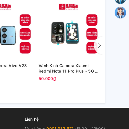
mera Vivo V23
Vành Kính Camera Xiaomi
Kính Oppo P
Redmi Note 11 Pro Plus - 5G /
inch (OPD2
Redmi Note 11 Pro+ 5G
50.000₫
80.000₫
Liên hệ
Mua hàng:
0901.332.871
(8h00 - 22h00)