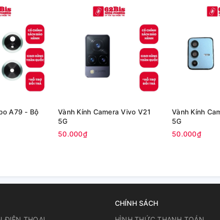
po A79 - Bộ
Vành Kính Camera Vivo V21
Vành Kính Ca
5G
5G
50.000₫
50.000₫
CHÍNH SÁCH
N ĐIỆN THOẠI
HÌNH THỨC THANH TOÁN