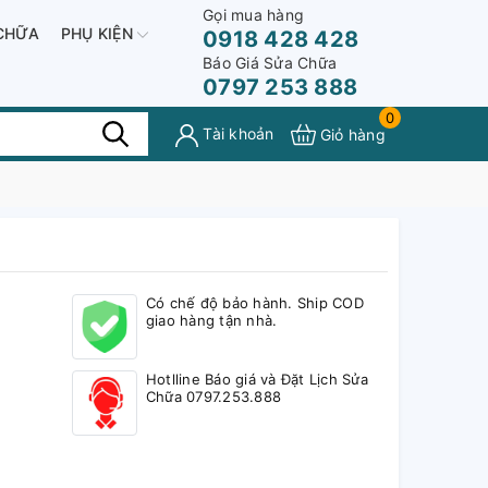
Gọi mua hàng
CHỮA
PHỤ KIỆN
0918 428 428
Báo Giá Sửa Chữa
0797 253 888
0
Tài khoản
Giỏ hàng
Có chế độ bảo hành. Ship COD
giao hàng tận nhà.
Hotlline Báo giá và Đặt Lịch Sửa
Chữa 0797.253.888