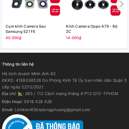
Cụm kính Camera Sau
Kính Camera Oppo A79 - Bộ
V
Samsung S21 FE
2C
5
40.000₫
14.000₫
Thông tin liên hệ
Hộ kinh doanh Minh Anh 83
ĐKKD: 41E8038526 Do Phòng Kinh Tế Ủy ban nhân dân Quận 5
cấp ngày 22/12/2021
Địa chỉ:
🏡: 285 / 112 Cách mạng tháng 8 P12 Q10 -TPHCM
Điện thoại:
0918 428 428
Email:
Linhkien62bisdongphuong@gmail.com