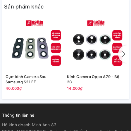
Sản phẩm khác
Cụm kính Camera Sau
Kính Camera Oppo A79 - Bộ
V
Samsung S21 FE
2C
5
40.000₫
14.000₫
Thông tin liên hệ
Hộ kinh doanh Minh Anh 83