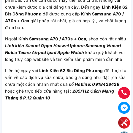
phải các vấn đề cần được thay thế, sửa chữa. Nhưng vẫn
chưa kiếm được địa chỉ đáng tin cậy. Đến ngay
Linh Kiện 62
Bis Đông Phương
để được cung cấp
Kính Samsung A70 /
A70s + Oca
,giải pháp tốt nhất, giá cả hợp lý , và chất lượng
đảm bảo.
Ngoài
Kính Samsung A70 / A70s + Oca
, shop còn rất nhiều
Linh kiện
Xiaomi
Oppo
Huawei
Iphone
Samsung
Vsmart
Nokia
Tecno
Airpod
Ipad
Apple Watch
khác quý khách vui
lòng truy cập website và tìm kiếm sản phẩm mình cần nhé
Liên hệ ngay với
Linh Kiện 62 Bis Đông Phương
để được tư
vấn về các dịch vụ sửa chữa, báo giá cũng như đặt lịch sửa
chữa một cách nhanh nhất qua số
Hotline: 0918428428
hoặc ghé trực tiếp cửa hàng tại
:
285/112 Cách Mạng
Tháng 8 P.12 Quận 10