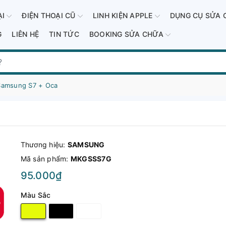
ẠI
ĐIỆN THOẠI CŨ
LINH KIỆN APPLE
DỤNG CỤ SỬA 
G
LIÊN HỆ
TIN TỨC
BOOKING SỬA CHỮA
Samsung S7 + Oca
Thương hiệu:
SAMSUNG
Mã sản phẩm:
MKGSSS7G
95.000₫
Màu Sắc