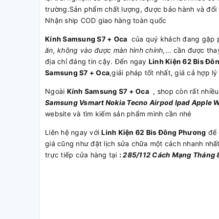
trường.Sản phẩm chất lượng, được bảo hành và đổi 
Nhận ship COD giao hàng toàn quốc
Kính Samsung S7 + Oca
của quý khách đang gặp p
ăn, không vào được màn hình chính
,... cần được th
địa chỉ đáng tin cậy. Đến ngay
Linh Kiện 62 Bis Đ
Samsung S7 + Oca
,giải pháp tốt nhất, giá cả hợp l
Ngoài
Kính Samsung S7 + Oca
, shop còn rất nhiề
Samsung
Vsmart
Nokia
Tecno
Airpod
Ipad
Apple 
website và tìm kiếm sản phẩm mình cần nhé
Liên hệ ngay với
Linh Kiện 62 Bis Đông Phương
để 
giá cũng như đặt lịch sửa chữa một cách nhanh nhấ
trực tiếp cửa hàng tại
:
285/112 Cách Mạng Tháng 8