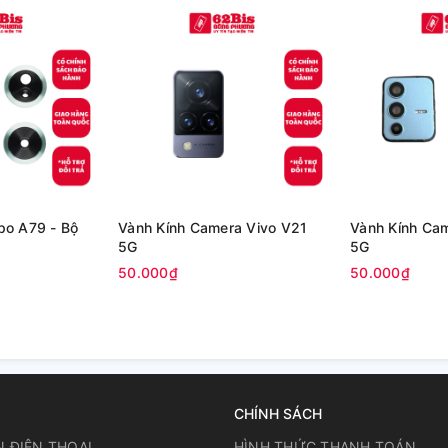
po A79 - Bộ
Vành Kính Camera Vivo V21
Vành Kính Ca
5G
5G
50.000₫
50.000₫
CHÍNH SÁCH
N ĐIỆN THOẠI
HÌNH THỨC THANH TOÁN