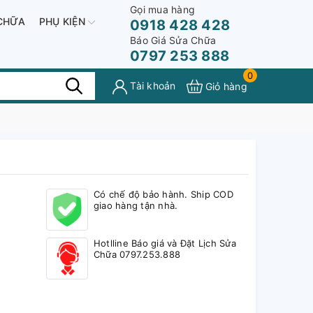
Gọi mua hàng
CHỮA
PHỤ KIỆN
0918 428 428
Báo Giá Sửa Chữa
0797 253 888
0
Tài khoản
Giỏ hàng
Có chế độ bảo hành. Ship COD
giao hàng tận nhà.
Hotlline Báo giá và Đặt Lịch Sửa
Chữa 0797.253.888