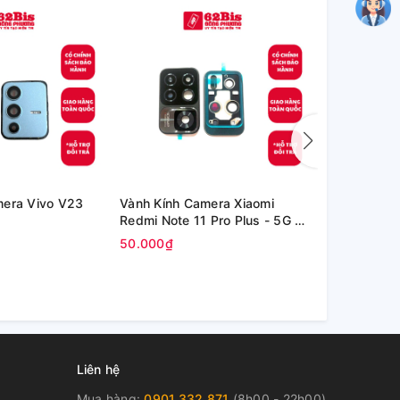
mera Vivo V23
Vành Kính Camera Xiaomi
Kính Oppo P
Redmi Note 11 Pro Plus - 5G /
inch (OPD2
Redmi Note 11 Pro+ 5G
50.000₫
80.000₫
Liên hệ
Mua hàng:
0901.332.871
(8h00 - 22h00)