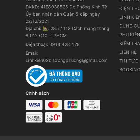
ĐKKD: 41E8038526 Do Phòng Kinh Tế
ĐIỆN THO
Ủy ban nhân dân Quận 5 cấp ngày
LINH KIỆ
22/12/2021
DỤNG CỤ
Địa chỉ:
🏡: 285 / 112 Cách mạng tháng
PHỤ KIỆ
8 P12 Q10 -TPHCM
KIỂM TR
Điện thoại:
0918 428 428
LIÊN HỆ
Email:
Linhkien62bisdongphuong@gmail.com
TIN TỨC
BOOKING
Chính sách