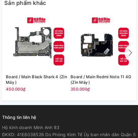
Sản phẩm khác
Board / Main Black Shark 4 (Zin
Board / Main Redmi Note 11 4G
Bo
Máy )
(Zin Máy )
M
450.000₫
350.000₫
3
Thông tin liên hệ
Hộ kinh doanh Minh Anh 83
ĐKKD: 41E8038526 Do Phòng Kinh Tế Ủy ban nhân dân Quận 5