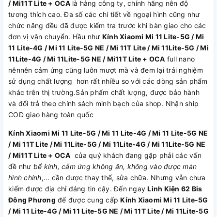
/ Mi11T Lite + OCA
là hàng công ty, chính hãng nên độ
tương thích cao. Đa số các chi tiết về ngoại hình cũng như
chức năng đều đã được kiểm tra trước khi bàn giao cho các
đơn vị vận chuyển. Hầu như
Kính Xiaomi Mi 11 Lite-5G / Mi
11 Lite-4G / Mi 11 Lite-5G NE / Mi 11T Lite / Mi 11Lite-5G / Mi
11Lite-4G / Mi 11Lite-5G NE / Mi11T Lite + OCA
full nano
nênnên cảm ứng cũng luôn mượt mà và đem lại trải nghiệm
sử dụng chất lượng hơn rất nhiều so với các dòng sản phẩm
khác trên thị trường.Sản phẩm chất lượng, được bảo hành
và đổi trả theo chính sách minh bạch của shop. Nhận ship
COD giao hàng toàn quốc
Kính Xiaomi Mi 11 Lite-5G / Mi 11 Lite-4G / Mi 11 Lite-5G NE
/ Mi 11T Lite / Mi 11Lite-5G / Mi 11Lite-4G / Mi 11Lite-5G NE
/ Mi11T Lite + OCA
của quý khách đang gặp phải các vấn
đề như
bể kính, cảm ứng không ăn, không vào được màn
hình chính
,... cần được thay thế, sửa chữa. Nhưng vẫn chưa
kiếm được địa chỉ đáng tin cậy. Đến ngay
Linh Kiện 62 Bis
Đông Phương
để được cung cấp
Kính Xiaomi Mi 11 Lite-5G
/ Mi 11 Lite-4G / Mi 11 Lite-5G NE / Mi 11T Lite / Mi 11Lite-5G