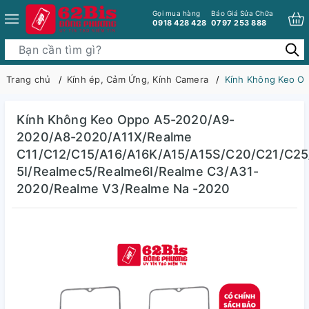
Gọi mua hàng
Báo Giá Sửa Chữa
0918 428 428
0797 253 888
Trang chủ
Kính ép, Cảm Ứng, Kính Camera
Kính Không Keo O
Kính Không Keo Oppo A5-2020/A9-
2020/A8-2020/A11X/Realme
C11/C12/C15/A16/A16K/A15/A15S/C20/C21/C25
5I/Realmec5/Realme6I/Realme C3/A31-
2020/Realme V3/Realme Na -2020