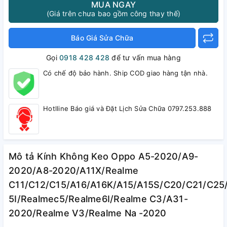
MUA NGAY
(Giá trên chưa bao gồm công thay thế)
Báo Giá Sửa Chữa
Gọi
0918 428 428
để tư vấn mua hàng
Có chế độ bảo hành. Ship COD giao hàng tận nhà.
Hotlline Báo giá và Đặt Lịch Sửa Chữa 0797.253.888
Mô tả Kính Không Keo Oppo A5-2020/A9-
2020/A8-2020/A11X/Realme
C11/C12/C15/A16/A16K/A15/A15S/C20/C21/C25
5I/Realmec5/Realme6I/Realme C3/A31-
2020/Realme V3/Realme Na -2020