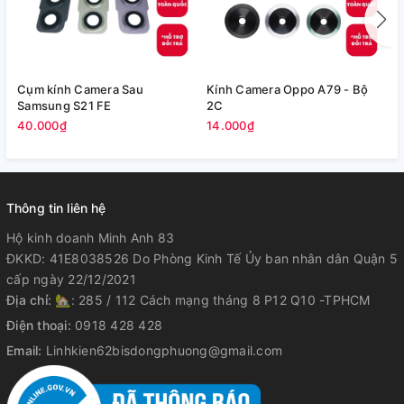
Cụm kính Camera Sau
Kính Camera Oppo A79 - Bộ
V
Samsung S21 FE
2C
5
40.000₫
14.000₫
Thông tin liên hệ
Hộ kinh doanh Minh Anh 83
ĐKKD: 41E8038526 Do Phòng Kinh Tế Ủy ban nhân dân Quận 5
cấp ngày 22/12/2021
Địa chỉ:
🏡: 285 / 112 Cách mạng tháng 8 P12 Q10 -TPHCM
Điện thoại:
0918 428 428
Email:
Linhkien62bisdongphuong@gmail.com