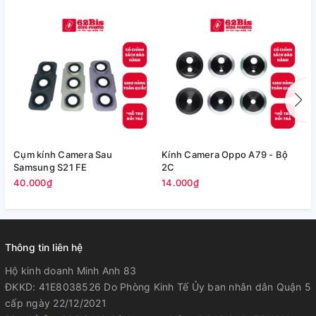
Cụm kính Camera Sau
Kính Camera Oppo A79 - Bộ
V
Samsung S21 FE
2C
5
40.000₫
14.000₫
Thông tin liên hệ
Hộ kinh doanh Minh Anh 83
ĐKKD: 41E8038526 Do Phòng Kinh Tế Ủy ban nhân dân Quận 5
cấp ngày 22/12/2021