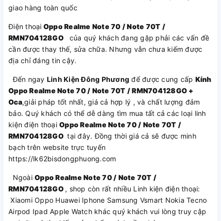
giao hàng toàn quốc
Điện thoại
Oppo Realme Note 70 / Note 70T /
RMN704128GO
của quý khách đang gặp phải các vấn đề
cần được thay thế, sửa chữa. Nhưng vẫn chưa kiếm được
địa chỉ đáng tin cậy.
Đến ngay
Linh Kiện Đông Phương
để được cung cấp
Kính
Oppo Realme Note 70 / Note 70T / RMN704128GO +
Oca
,giải pháp tốt nhất, giá cả hợp lý , và chất lượng đảm
bảo. Quý khách có thể dễ dàng tìm mua tất cả các loại linh
kiện điện thoại
Oppo Realme Note 70 / Note 70T /
RMN704128GO
tại đây. Đồng thời giá cả sẽ được minh
bạch trên website trực tuyến
https://lk62bisdongphuong.com
Ngoài
Oppo Realme Note 70 / Note 70T /
RMN704128GO
, shop còn rất nhiều Linh kiện điện thoại:
Xiaomi Oppo Huawei Iphone Samsung Vsmart Nokia Tecno
Airpod Ipad Apple Watch khác quý khách vui lòng truy cập