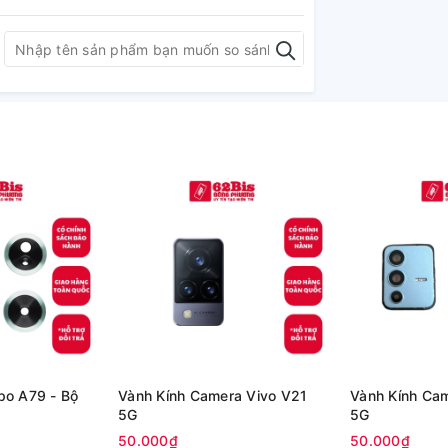
po A79 - Bộ
Vành Kính Camera Vivo V21
Vành Kính Ca
5G
5G
50.000₫
50.000₫