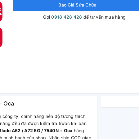
Báo Giá Sửa Chữa
Gọi
0918 428 428
để tư vấn mua hàng
+ Oca
 công ty, chính hãng nên độ tương thích
 năng đều đã được kiểm tra trước khi bàn
Blade A52 / A72 5G / 7540N + Oca
hàng
ách minh bạch của shop. Nhận ship COD giao