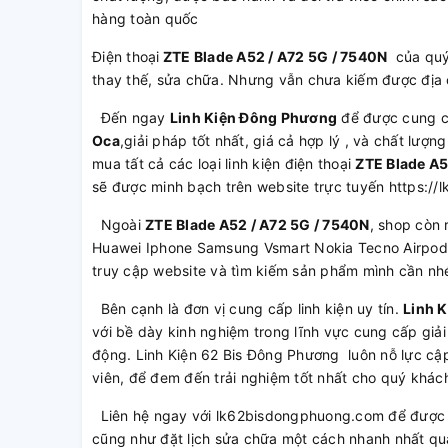
hàng toàn quốc
Điện thoại
ZTE Blade A52 / A72 5G / 7540N
của quý
thay thế, sửa chữa. Nhưng vẫn chưa kiếm được địa c
Đến ngay
Linh Kiện Đông Phương
để được cung 
Oca
,giải pháp tốt nhất, giá cả hợp lý , và chất lư
mua tất cả các loại linh kiện điện thoại
ZTE Blade A5
sẽ được minh bạch trên website trực tuyến https:/
Ngoài
ZTE Blade A52 / A72 5G / 7540N
, shop còn 
Huawei Iphone Samsung Vsmart Nokia Tecno Airpod 
truy cập website và tìm kiếm sản phẩm mình cần nh
Bên cạnh là đơn vị cung cấp linh kiện uy tín.
Linh 
với bề dày kinh nghiệm trong lĩnh vực cung cấp giải
động. Linh Kiện 62 Bis Đông Phương luôn nỗ lực cập
viên, để đem đến trải nghiệm tốt nhất cho quý khác
Liên hệ ngay với lk62bisdongphuong.com để được t
cũng như đặt lịch sửa chữa một cách nhanh nhất qu