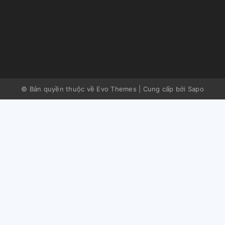
© Bản quyền thuộc về Evo Themes
|
Cung cấp bởi
Sapo