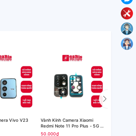
mera Vivo V23
Vành Kính Camera Xiaomi
Kính Oppo P
Redmi Note 11 Pro Plus - 5G /
inch (OPD2
Redmi Note 11 Pro+ 5G
50.000₫
80.000₫