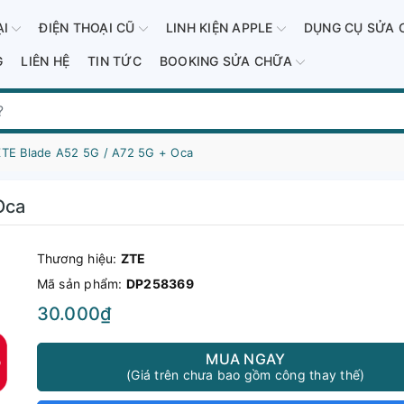
ẠI
ĐIỆN THOẠI CŨ
LINH KIỆN APPLE
DỤNG CỤ SỬA 
G
LIÊN HỆ
TIN TỨC
BOOKING SỬA CHỮA
ZTE Blade A52 5G / A72 5G + Oca
Oca
Thương hiệu:
ZTE
Mã sản phẩm:
DP258369
30.000₫
MUA NGAY
(Giá trên chưa bao gồm công thay thế)