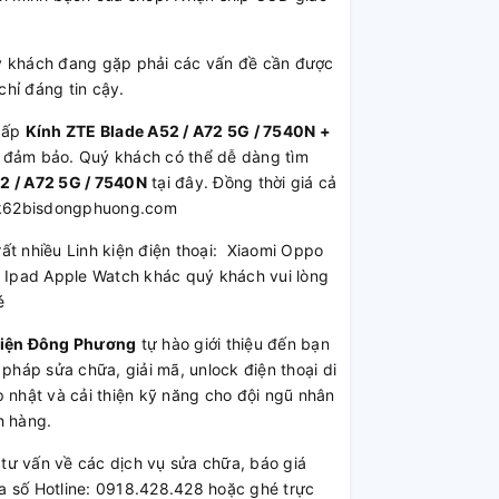
 khách đang gặp phải các vấn đề cần được
hỉ đáng tin cậy.
cấp
Kính ZTE Blade A52 / A72 5G / 7540N +
ợng đảm bảo. Quý khách có thể dễ dàng tìm
2 / A72 5G / 7540N
tại đây. Đồng thời giá cả
/lk62bisdongphuong.com
rất nhiều Linh kiện điện thoại: Xiaomi Oppo
Ipad Apple Watch khác quý khách vui lòng
é
Kiện Đông Phương
tự hào giới thiệu đến bạn
 pháp sửa chữa, giải mã, unlock điện thoại di
 nhật và cải thiện kỹ năng cho đội ngũ nhân
h hàng.
ư vấn về các dịch vụ sửa chữa, báo giá
a số Hotline: 0918.428.428 hoặc ghé trực