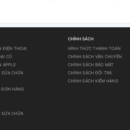
CHÍNH SÁCH
N ĐIỆN THOẠI
HÌNH THỨC THANH TOÁN
ẠI CŨ
CHÍNH SÁCH VẬN CHUYỂN
N APPLE
CHÍNH SÁCH BẢO MẬT
 SỬA CHỮA
CHÍNH SÁCH ĐỔI TRẢ
N
CHÍNH SÁCH KIỂM HÀNG
A ĐƠN HÀNG
 SỬA CHỮA