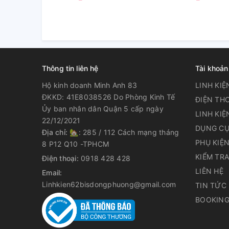
Thông tin liên hệ
Tài khoản
Hộ kinh doanh Minh Anh 83
LINH KIỆ
ĐKKD: 41E8038526 Do Phòng Kinh Tế
ĐIỆN THO
Ủy ban nhân dân Quận 5 cấp ngày
LINH KIỆ
22/12/2021
DỤNG CỤ
Địa chỉ:
🏡: 285 / 112 Cách mạng tháng
PHỤ KIỆ
8 P12 Q10 -TPHCM
KIỂM TR
Điện thoại:
0918 428 428
LIÊN HỆ
Email:
Linhkien62bisdongphuong@gmail.com
TIN TỨC
BOOKING