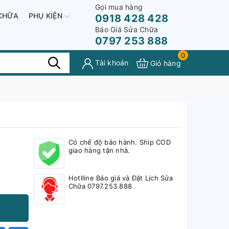
Gọi mua hàng
CHỮA
PHỤ KIỆN
0918 428 428
Báo Giá Sửa Chữa
0797 253 888
0
Tài khoản
Giỏ hàng
Có chế độ bảo hành. Ship COD
giao hàng tận nhà.
Hotlline Báo giá và Đặt Lịch Sửa
Chữa 0797.253.888