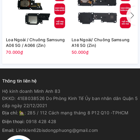
Loa Ngoài / Chuông Samsung
Loa Ngoài/ Chuông Samsung
L
A06 5G / A066 (Zin)
A16 5G (Zin)
S
70.000₫
50.000₫
1
Thông tin liên hệ
Hộ kinh doanh Minh Anh 83
ĐKKD: 41E8038526 Do Phòng Kinh Tế Ủy ban nhân dân Quận 5
cấp ngày 22/12/2021
Địa chỉ:
🏡: 285 / 112 Cách mạng tháng 8 P12 Q10 -TPHCM
Điện thoại:
0918 428 428
Email:
Linhkien62bisdongphuong@gmail.com