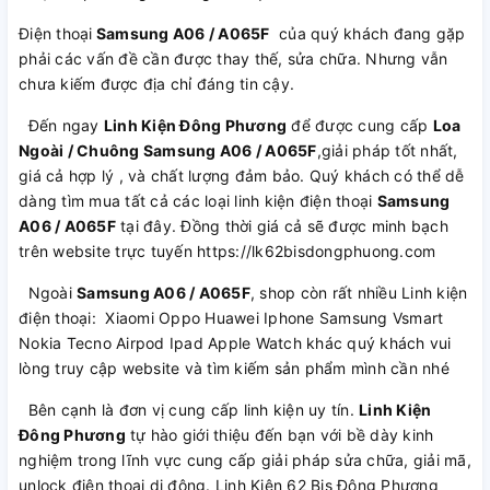
Điện thoại
Samsung A06 / A065F
của quý khách đang gặp
phải các vấn đề cần được thay thế, sửa chữa. Nhưng vẫn
chưa kiếm được địa chỉ đáng tin cậy.
Đến ngay
Linh Kiện Đông Phương
để được cung cấp
Loa
Ngoài / Chuông Samsung A06 / A065F
,giải pháp tốt nhất,
giá cả hợp lý , và chất lượng đảm bảo. Quý khách có thể dễ
dàng tìm mua tất cả các loại linh kiện điện thoại
Samsung
A06 / A065F
tại đây. Đồng thời giá cả sẽ được minh bạch
trên website trực tuyến https://lk62bisdongphuong.com
Ngoài
Samsung A06 / A065F
, shop còn rất nhiều Linh kiện
điện thoại: Xiaomi Oppo Huawei Iphone Samsung Vsmart
Nokia Tecno Airpod Ipad Apple Watch khác quý khách vui
lòng truy cập website và tìm kiếm sản phẩm mình cần nhé
Bên cạnh là đơn vị cung cấp linh kiện uy tín.
Linh Kiện
Đông Phương
tự hào giới thiệu đến bạn với bề dày kinh
nghiệm trong lĩnh vực cung cấp giải pháp sửa chữa, giải mã,
unlock điện thoại di động. Linh Kiện 62 Bis Đông Phương