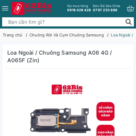
Gọi mua hàng
Báo Giá Sửa Chữa
0918 428 428
0797 253 888
Trang chủ
Chuông Rời Và Cụm Chuông Samsung
Loa Ngoài /
Loa Ngoài / Chuông Samsung A06 4G /
A065F (Zin)