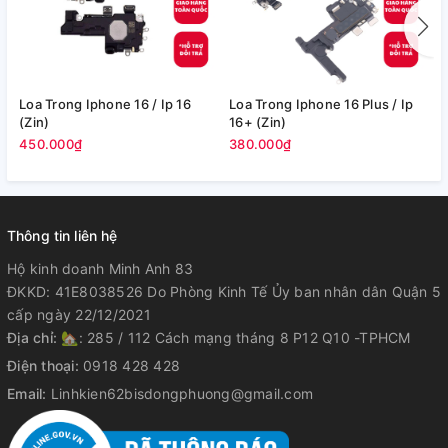
Loa Trong Iphone 16 / Ip 16
Loa Trong Iphone 16 Plus / Ip
L
(Zin)
16+ (Zin)
I
450.000₫
380.000₫
2
Thông tin liên hệ
Hộ kinh doanh Minh Anh 83
ĐKKD: 41E8038526 Do Phòng Kinh Tế Ủy ban nhân dân Quận 5
cấp ngày 22/12/2021
Địa chỉ:
🏡: 285 / 112 Cách mạng tháng 8 P12 Q10 -TPHCM
Điện thoại:
0918 428 428
Email:
Linhkien62bisdongphuong@gmail.com