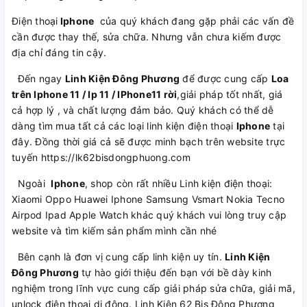
Điện thoại
Iphone
của quý khách đang gặp phải các vấn đề
cần được thay thế, sửa chữa. Nhưng vẫn chưa kiếm được
địa chỉ đáng tin cậy.
Đến ngay
Linh Kiện Đông Phương
để được cung cấp
Loa
trên Iphone 11 / Ip 11 / IPhone11 rời
,giải pháp tốt nhất, giá
cả hợp lý , và chất lượng đảm bảo. Quý khách có thể dễ
dàng tìm mua tất cả các loại linh kiện điện thoại
Iphone
tại
đây. Đồng thời giá cả sẽ được minh bạch trên website trực
tuyến https://lk62bisdongphuong.com
Ngoài
Iphone
, shop còn rất nhiều Linh kiện điện thoại:
Xiaomi Oppo Huawei Iphone Samsung Vsmart Nokia Tecno
Airpod Ipad Apple Watch khác quý khách vui lòng truy cập
website và tìm kiếm sản phẩm mình cần nhé
Bên cạnh là đơn vị cung cấp linh kiện uy tín.
Linh Kiện
Đông Phương
tự hào giới thiệu đến bạn với bề dày kinh
nghiệm trong lĩnh vực cung cấp giải pháp sửa chữa, giải mã,
unlock điện thoại di động. Linh Kiện 62 Bis Đông Phương