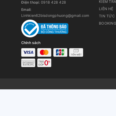
KIỂM TR
Điện thoại:
0918 428 428
LIÊN HỆ
Email:
Linhkien62bisdongphuong@gmail.com
TIN TỨC
BOOKING
Chính sách