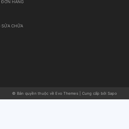
A ĐƠN HÀNG
 SỬA CHỮA
© Bản quyền thuộc về Evo Themes
|
Cung cấp bởi
Sapo