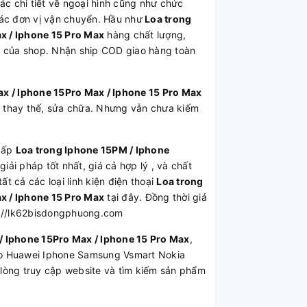
ác chi tiết về ngoại hình cũng như chức
các đơn vị vận chuyển. Hầu như
Loa trong
x / Iphone 15 Pro Max
hàng chất lượng,
h của shop. Nhận ship COD giao hàng toàn
x / Iphone 15Pro Max / Iphone 15 Pro Max
 thay thế, sửa chữa. Nhưng vẫn chưa kiếm
cấp
Loa trong Iphone 15PM / Iphone
,giải pháp tốt nhất, giá cả hợp lý , và chất
 cả các loại linh kiện điện thoại
Loa trong
x / Iphone 15 Pro Max
tại đây. Đồng thời giá
s://lk62bisdongphuong.com
/ Iphone 15Pro Max / Iphone 15 Pro Max
,
ppo Huawei Iphone Samsung Vsmart Nokia
lòng truy cập website và tìm kiếm sản phẩm