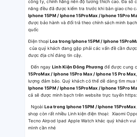
công ty, chính hãng nên độ tương thích cao. Đa số c
năng đều đã được kiểm tra trước khi bàn giao cho 
Iphone 15PM / Iphone 15ProMax / Iphone 15Pro Ma
được bảo hành và đổi trả theo chính sách minh bạc
quốc
Điện thoại
Loa trong Iphone 15PM / Iphone 15ProMa
của quý khách đang gặp phải các vấn đề cần được
được địa chỉ đáng tin cậy.
Đến ngay
Linh Kiện Đông Phương
để được cung 
15ProMax / Iphone 15Pro Max / Iphone 15 Pro Max
lượng đảm bảo. Quý khách có thể dễ dàng tìm mua tất
Iphone 15PM / Iphone 15ProMax / Iphone 15Pro Ma
cả sẽ được minh bạch trên website trực tuyến http
Ngoài
Loa trong Iphone 15PM / Iphone 15ProMax 
shop còn rất nhiều Linh kiện điện thoại: Xiaomi O
Tecno Airpod Ipad Apple Watch khác quý khách vui 
mình cần nhé