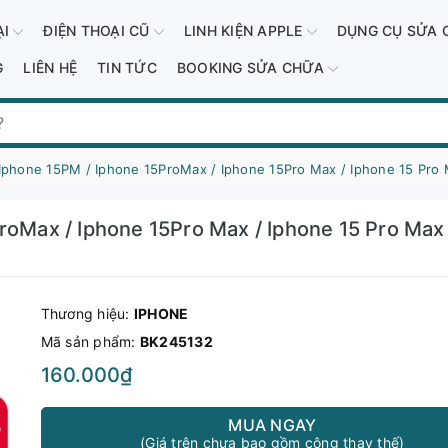
ẠI
ĐIỆN THOẠI CŨ
LINH KIỆN APPLE
DỤNG CỤ SỬA 
G
LIÊN HỆ
TIN TỨC
BOOKING SỬA CHỮA
Iphone 15PM / Iphone 15ProMax / Iphone 15Pro Max / Iphone 15 Pro 
roMax / Iphone 15Pro Max / Iphone 15 Pro Max
Thương hiệu:
IPHONE
Mã sản phẩm:
BK245132
160.000₫
MUA NGAY
(Giá trên chưa bao gồm công thay thế)