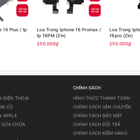
 16 Plus / Ip
Loa Trong Iphone 16 Promax /
Loa Trong Ipho
Ip 16PM (Zin)
16pro (Zin)
250.000₫
250.000₫
CHÍNH SÁCH
N ĐIỆN THOẠI
HÌNH THỨC THANH TOÁN
ẠI CŨ
CHÍNH SÁCH VẬN CHUYỂN
N APPLE
CHÍNH SÁCH BẢO MẬT
 SỬA CHỮA
CHÍNH SÁCH ĐỔI TRẢ
N
CHÍNH SÁCH KIỂM HÀNG