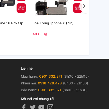
ne 16 Pro / Ip
Loa Trong Iphone X (Zin)
Loa Trong I
40.000₫
65.000₫
Liên hệ
Mua hàng:
0901.332.871
(8h00 - 22h00)
Khiếu nại:
0918.428.428
(8h00 - 21h00)
Bảo hành:
0901.332.871
(8h00 - 21h30)
Kết nối với chúng tôi