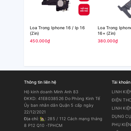
Loa Trong Iphone 16 / Ip 16
Loa Trong Iphone
(Zin)
16+ (Zin)
450.000₫
380.000₫
Thông tin liên hệ
Tài khoản
Hộ kinh doanh Minh Anh 83
LINH KIỆ
ĐKKD: 41E8038526 Do Phòng Kinh Tế
ĐIỆN THO
Ủy ban nhân dân Quận 5 cấp ngày
LINH KIỆ
22/12/2021
DỤNG CỤ
Địa chỉ:
🏡: 285 / 112 Cách mạng tháng
PHỤ KIỆ
8 P12 Q10 -TPHCM