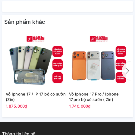
Sản phẩm khác
Vỏ Iphone 17 / IP 17 bộ có sườn
Vỏ Iphone 17 Pro / Iphone
V
(Zin)
17pro bộ có sườn ( Zin)
1
s
1.875.000₫
1.740.000₫
1
Thông tin liên hệ