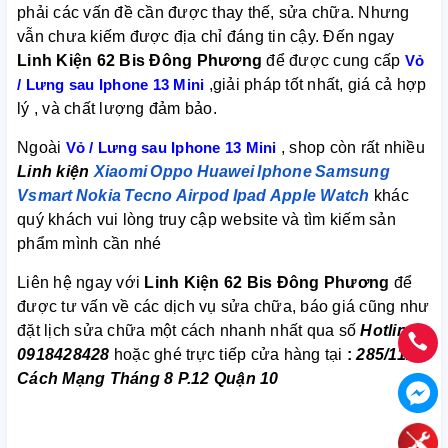
phải các vấn đề cần được thay thế, sửa chữa. Nhưng
vẫn chưa kiếm được địa chỉ đáng tin cậy. Đến ngay
Linh Kiện 62 Bis Đông Phương
để được cung cấp
Vỏ
/ Lưng sau Iphone 13 Mini
,giải pháp tốt nhất, giá cả hợp
lý , và chất lượng đảm bảo.
Ngoài
Vỏ / Lưng sau Iphone 13 Mini
, shop còn rất nhiều
Linh kiện
Xiaomi
Oppo
Huawei
Iphone
Samsung
Vsmart
Nokia
Tecno
Airpod
Ipad
Apple Watch
khác
quý khách vui lòng truy cập website và tìm kiếm sản
phẩm mình cần nhé
Liên hệ ngay với
Linh Kiện 62 Bis Đông Phương
để
được tư vấn về các dịch vụ sửa chữa, báo giá cũng như
đặt lịch sửa chữa một cách nhanh nhất qua số
Hotline:
0918428428
hoặc ghé trực tiếp cửa hàng tại
:
285/112
Cách Mạng Tháng 8 P.12 Quận 10