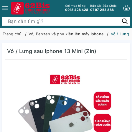
Gọi mua hàng
Báo Giá Sửa Chữa
0918 428 428
0797 253 888
Trang chủ
Vỏ, Benzen và phụ kiện lên máy Iphone
Vỏ / Lưng s
Vỏ / Lưng sau Iphone 13 Mini (Zin)