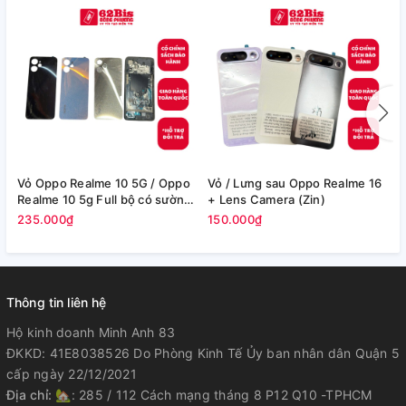
Vỏ Oppo Realme 10 5G / Oppo
Vỏ / Lưng sau Oppo Realme 16
V
Realme 10 5g Full bộ có sườn
+ Lens Camera (Zin)
b
(Zin máy)
235.000₫
150.000₫
4
Thông tin liên hệ
Hộ kinh doanh Minh Anh 83
ĐKKD: 41E8038526 Do Phòng Kinh Tế Ủy ban nhân dân Quận 5
cấp ngày 22/12/2021
Địa chỉ:
🏡: 285 / 112 Cách mạng tháng 8 P12 Q10 -TPHCM