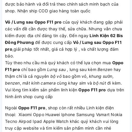
được bảo hành và đổi trả theo chính sách minh bạch của
shop. Nhận ship COD giao hàng toàn quốc
Vỏ / Lưng sau Oppo F11 pro
của quý khách đang gặp phải
các vấn đề cần được thay thế, sửa chữa. Nhưng vẫn chưa
kiếm được địa chỉ đáng tin cậy. Đến ngay
Linh Kiện 62 Bis
Đông Phương
để được cung cấp
Vỏ / Lưng sau Oppo F11
pro
,giải pháp tốt nhất, giá cả hợp lý , và chất lượng đảm
bảo.
Tùy theo nhu cầu mà quý khách có thể lựa chọn mua
Oppo
F11 pro
chỉ bao gồm
Lưng sau
, lưng sau kèm
Benzen
hay
thậm chí là cả nguyên
bộ vỏ
bao gồm vỏ,
khung sườn,
benzen
,
mắt kính camera
cùng
khay sim
và
bộ nút
đi kèm.
Vui lòng tìm kiếm sản phẩm linh kiện
Oppo F11 pro
dựa trên
hình ảnh shop cung cấp
Ngoài
Oppo F11 pro
, shop còn rất nhiều Linh kiện điện
thoại: Xiaomi Oppo Huawei Iphone Samsung Vsmart Nokia
Tecno Airpod Ipad Apple Watch khác quý khách vui lòng
truy cập website và tìm kiếm sản phẩm mình cần nhé