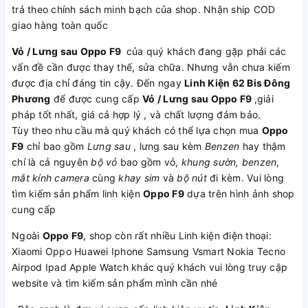
trả theo chính sách minh bạch của shop. Nhận ship COD
giao hàng toàn quốc
Vỏ / Lưng sau Oppo F9
của quý khách đang gặp phải các
vấn đề cần được thay thế, sửa chữa. Nhưng vẫn chưa kiếm
được địa chỉ đáng tin cậy. Đến ngay
Linh Kiện 62 Bis Đông
Phương
để được cung cấp
Vỏ / Lưng sau Oppo F9
,giải
pháp tốt nhất, giá cả hợp lý , và chất lượng đảm bảo.
Tùy theo nhu cầu mà quý khách có thể lựa chọn mua
Oppo
F9
chỉ bao gồm
Lưng sau
, lưng sau kèm
Benzen
hay thậm
chí là cả nguyên
bộ vỏ
bao gồm vỏ,
khung sườn, benzen
,
mắt kính camera
cùng
khay sim
và
bộ nút
đi kèm. Vui lòng
tìm kiếm sản phẩm linh kiện
Oppo F9
dựa trên hình ảnh shop
cung cấp
Ngoài
Oppo F9
, shop còn rất nhiều Linh kiện điện thoại:
Xiaomi Oppo Huawei Iphone Samsung Vsmart Nokia Tecno
Airpod Ipad Apple Watch khác quý khách vui lòng truy cập
website và tìm kiếm sản phẩm mình cần nhé