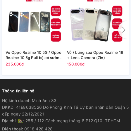
Vỏ Oppo Realme 10 5G / Oppo
Vỏ / Lưng sau Oppo Realme 16
V
Realme 10 5g Full bộ có sườn
+ Lens Camera (Zin)
b
(Zin máy)
235.000₫
150.000₫
4
Thông tin liên hệ
Hộ kinh doanh Minh Anh 83
ĐKKD: 41E8038526 Do Phòng Kinh Tế Ủy ban nhân dân Quận 5
cấp ngày 22/12/2021
Địa chỉ:
🏡: 285 / 112 Cách mạng tháng 8 P12 Q10 -TPHCM
Điện thoại:
0918 428 428