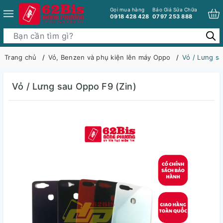
Gọi mua hàng
Báo Giá Sửa Chữa
0918 428 428
0797 253 888
Trang chủ
Vỏ, Benzen và phụ kiện lên máy Oppo
Vỏ / Lưng sa
Vỏ / Lưng sau Oppo F9 (Zin)