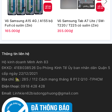
Vỏ Samsung A15 4G / A155 bộ
Vỏ Samsung Tab A7 Lite / SM-
V
Full có sườn (Zin)
T220 / T225 có sườn (Zin)
/
165.000₫
355.000₫
2
Thông tin liên hệ
Hộ kinh doanh Minh Anh 83
ĐKKD: 41E8038526 Do Phòng Kinh Tế Ủy ban nhân dân Quận 5
cấp ngày 22/12/2021
Địa chỉ:
🏡: 285 / 112 Cách mạng tháng 8 P12 Q10 -TPHCM
Điện thoại:
0918 428 428
Email:
Linhkien62bisdongphuong@gmail.com