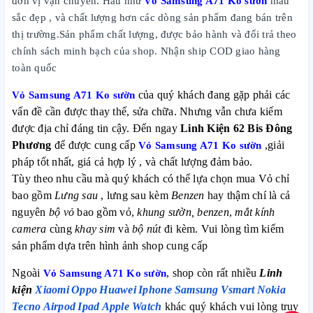
đơn vị vận chuyển. Hầu như
Vỏ Samsung A71 Ko sườn
màu
sắc đẹp , và chất lượng hơn các dòng sản phẩm đang bán trên
thị trường.Sản phẩm chất lượng, được bảo hành và đổi trả theo
chính sách minh bạch của shop. Nhận ship COD giao hàng
toàn quốc
Vỏ Samsung A71 Ko sườn
của quý khách đang gặp phải các
vấn đề cần được thay thế, sửa chữa. Nhưng vẫn chưa kiếm
được địa chỉ đáng tin cậy. Đến ngay
Linh Kiện 62 Bis Đông
Phương
để được cung cấp
Vỏ Samsung A71 Ko sườn
,giải
pháp tốt nhất, giá cả hợp lý , và chất lượng đảm bảo.
Tùy theo nhu cầu mà quý khách có thể lựa chọn mua Vỏ chỉ
bao gồm
Lưng sau
, lưng sau kèm
Benzen
hay thậm chí là cả
nguyên
bộ vỏ
bao gồm vỏ,
khung sườn, benzen
,
mắt kính
camera
cùng
khay sim
và
bộ nút
đi kèm. Vui lòng tìm kiếm
sản phẩm dựa trên hình ảnh shop cung cấp
Ngoài
Vỏ Samsung A71 Ko sườn
, shop còn rất nhiều
Linh
kiện
Xiaomi
Oppo
Huawei
Iphone
Samsung
Vsmart
Nokia
Tecno
Airpod
Ipad
Apple Watch
khác quý khách vui lòng truy