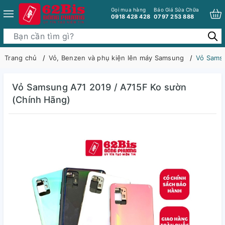
Gọi mua hàng
Báo Giá Sửa Chữa
0918 428 428
0797 253 888
Trang chủ
Vỏ, Benzen và phụ kiện lên máy Samsung
Vỏ Samsu
Vỏ Samsung A71 2019 / A715F Ko sườn
(Chính Hãng)